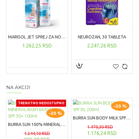
MARISOL JET SPREJ ZA NOS ZA BEBE I DECU, 120ML
NEUROZAN, 30 TABLETA
1.262,25 RSD
2.247,26 RSD
NA AKCIJI
TRENUTNO NEDOSTUPNO
-20 %
-20 %
BURRA SUN BODY MILK SPF30, 200ml
BURRA SUN 100% MINERAL BABY&KIDS MILK SPF 50+ 100ml
1.470,30 RSD
1.176,24 RSD
1.244,10 RSD