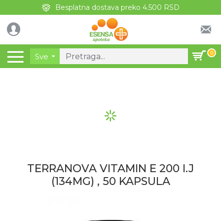
Besplatna dostava preko 4.500 RSD
0
Sve
TERRANOVA VITAMIN E 200 I.J
(134MG) , 50 KAPSULA