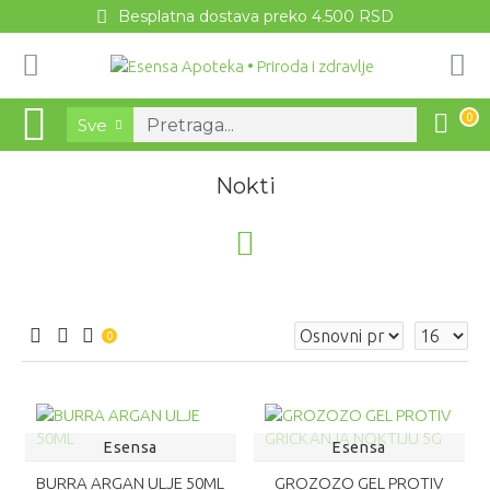
Besplatna dostava preko 4.500 RSD
0
Sve
Nokti
0
Esensa
Esensa
BURRA ARGAN ULJE 50ML
GROZOZO GEL PROTIV