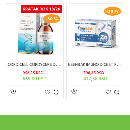
KRATAK ROK 10/26
-30 %
-30 %
CORDICELL CORDYCEPS DUO ELIKSIR, 200ml
ESENBAK IMUNO DIGEST PROBIOTIK 10 KAPSULA
956,25 RSD
596,25 RSD
669,00 RSD
417,38 RSD