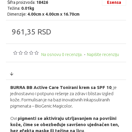
Šifra proizvoda:
18426
Esensa
Težina:
0.01kg
Dimenzije:
4.00cm x 4.00cm x 16.70cm
961,35 RSD
Na osnovu 0 recenzija.
-
Napišite recenziju
BURЯA BB Active Care Tonirani krem sa SPF 10
, je
jednostavno i potpuno rešenje za zdrav i blistav izgled
kože. Formulisan je na bazi inovativnih Inkapsuliranih
pigmenata – BioGenic Magicolor.
Ovi
pigmenti se aktiviraju utrljavanjem na površini
kože, čime se obezbeđuje savršeno ujednačen ten,
bez efekta maske ili težine na licu
.