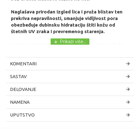
Naglašava prirodan izgled lica i pruža blistav ten
prekriva nepravilnosti, smanjuje vidljivost pora
obezbeđuje dubinsku hidrataciju štiti kožu od
štetnih UV zraka i prevremenog starenja.
Lagane, nemasne teksture, pogodan za sve tipove kože.
KOMENTARI
SASTAV
DELOVANJE
NAMENA
UPUTSTVO