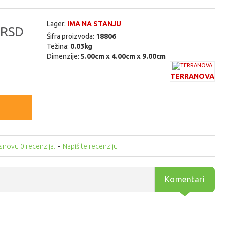
Lager:
IMA NA STANJU
 RSD
Šifra proizvoda:
18806
Težina:
0.03kg
Dimenzije:
5.00cm x 4.00cm x 9.00cm
TERRANOVA
snovu 0 recenzija.
-
Napišite recenziju
Komentari