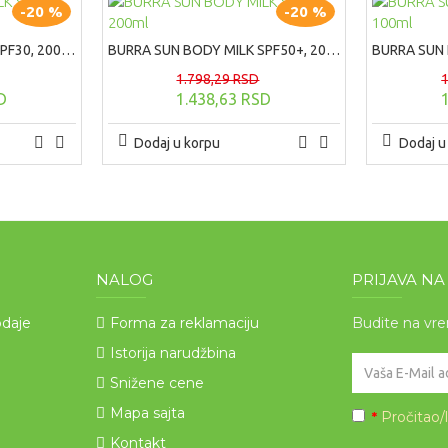
-20 %
-20 %
BURRA SUN BODY MILK SPF30, 200ml
BURRA SUN BODY MILK SPF50+, 200ml
1.798,29 RSD
D
1.438,63 RSD
Dodaj u korpu
Dodaj u
NALOG
PRIJAVA N
odaje
Forma za reklamaciju
Budite na vr
Istorija narudžbina
Snižene cene
Mapa sajta
Pročitao/
*
Kontakt