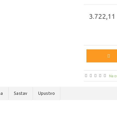
3.722,11
Na o
na
Sastav
Upustvo