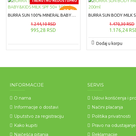
TRENUTNO NEDOSTUPNO
-20 %
BURRA SUN 100% MINERAL BABY&KIDS MILK SPF 50+ 100ml
1.244,10 RSD
1.470,30 RSD
995,28 RSD
1.176,24 RS
Dodaj u korpu
INFORMACIJE
SERVIS
O nama
Uslovi korišćenja i pr
Informacije o dostavi
Načini plaćanja
Uputstvo za registraciju
Politika privatnosti
Kako kupiti
Pravo na odustajanje
Najčešća pitanja
Reklamacije