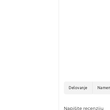
Delovanje
Name
Napišite recenziju