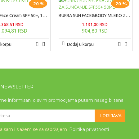
-20 %
-20 %
BURRA SUN Face Cream SPF 50+, 100ml
BURRA SUN FACE&BODY MLEKO ZA SUNČANJE SPF50+ 50ML
1.368,51 RSD
1.131,00 RSD
1.094,81 RSD
904,80 RSD
 korpu
Dodaj u korpu
A NEWSLETTER
eme informisani o svim promocijama putem našeg biltena.
PRIJAVA
la sam i slažem se sa sadržajem
Politika privatnosti