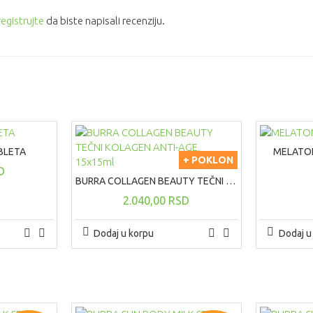
registrujte
da biste napisali recenziju.
BLETA
MELATON
+ POKLON
D
BURRA COLLAGEN BEAUTY TEČNI KOLAGEN ANTI-AGE, 15x15ml
2.040,00 RSD
Dodaj u korpu
Dodaj u