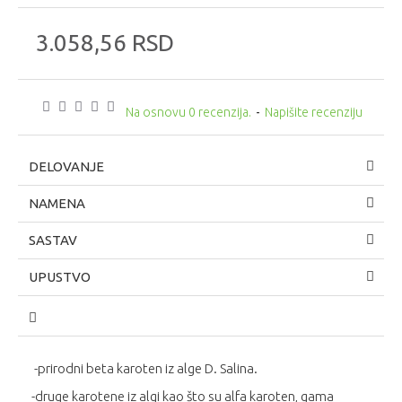
3.058,56 RSD
Na osnovu 0 recenzija.
-
Napišite recenziju
DELOVANJE
NAMENA
SASTAV
UPUSTVO
-prirodni beta karoten iz alge D. Salina.
-druge karotene iz algi kao što su alfa karoten, gama