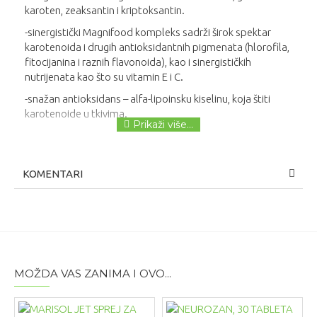
karoten, zeaksantin i kriptoksantin.
-sinergistički Magnifood kompleks sadrži širok spektar
karotenoida i drugih antioksidantnih pigmenata (hlorofila,
fitocijanina i raznih flavonoida), kao i sinergističkih
nutrijenata kao što su vitamin E i C.
-snažan antioksidans – alfa-lipoinsku kiselinu, koja štiti
karotenoide u tkivima.
KOMENTARI
MOŽDA VAS ZANIMA I OVO...