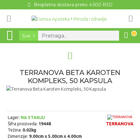
Besplatna dostava preko 4.500 RSD
0
Sve
TERRANOVA BETA KAROTEN
KOMPLEKS, 50 KAPSULA
Lager:
NA STANJU
Šifra proizvoda:
19448
TERRANOVA
Težina:
0.02kg
Dimenzije:
9.00cm x 5.00cm x 4.00cm