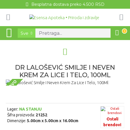
Besplatna dostava preko 4.500 RSD
0
Sve
DR LALOŠEVIĆ SMILJE I NEVEN
KREM ZA LICE I TELO, 100ML
NOVO
Lager:
NA STANJU
Šifra proizvoda:
21252
Ostali
Dimenzije:
5.00cm x 5.00cm x 16.00cm
brendovi