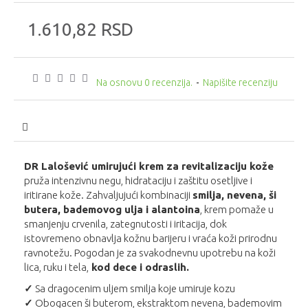
1.610,82 RSD
Na osnovu 0 recenzija.
-
Napišite recenziju
DR Lalošević umirujući krem za revitalizaciju kože
pruža intenzivnu negu, hidrataciju i zaštitu osetljive i
iritirane kože. Zahvaljujući kombinaciji
smilja, nevena, ši
butera, bademovog ulja i alantoina
, krem pomaže u
smanjenju crvenila, zategnutosti i iritacija, dok
istovremeno obnavlja kožnu barijeru i vraća koži prirodnu
ravnotežu. Pogodan je za svakodnevnu upotrebu na koži
lica, ruku i tela,
kod dece i odraslih.
✓
Sa dragocenim uljem smilja koje umiruje kozu
✓
Obogacen ši buterom, ekstraktom nevena, bademovim