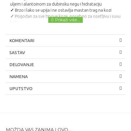
uljem i alantoinom za dubinsku negu i hidrataciju
✓
Brzo i lako se upija i ne ostavlja mastan trag na kozi
✓
Pogodan za sve tipove koze, posebno za osetljivu i suvu
kožu
KOMENTARI
SASTAV
DELOVANJE
NAMENA
UPUTSTVO
MOŽDA VAS ZANIMA I OVO...