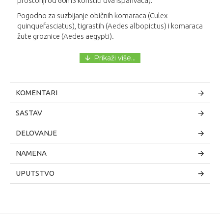
prostoriji od 60m3 koristiti dva isparivača).
Pogodno za suzbijanje običnih komaraca (Culex
quinquefasciatus), tigrastih (Aedes albopictus) i komaraca
žute groznice (Aedes aegypti).
✔
XIBIZ HOME DUO Aparat se može koristiti sa
XIBIZ HOME tečnim punjenjem ili XIBIZ HOME
tabletama.
KOMENTARI
SASTAV
DELOVANJE
NAMENA
UPUTSTVO