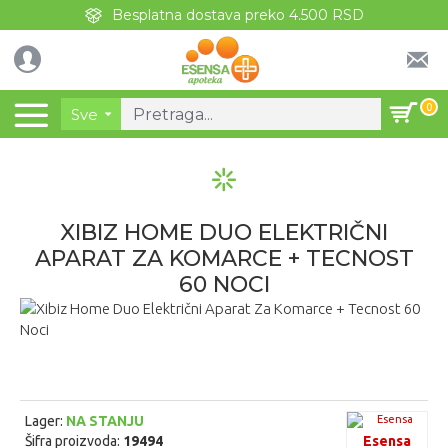
Besplatna dostava preko 4.500 RSD
0
Sve
XIBIZ HOME DUO ELEKTRIČNI
APARAT ZA KOMARCE + TECNOST
60 NOCI
Lager:
NA STANJU
Šifra proizvoda:
19494
Esensa