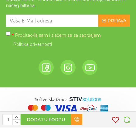
našeg biltena.
PRIJAVA
Pročitao/la sam i slažem se sa sadržajem
*
Politika privatnosti
STIV
solutions
Softverska izrada:
DODAJ U KORPU