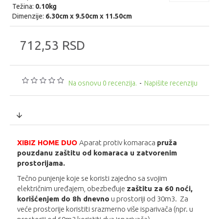
Težina:
0.10kg
Dimenzije:
6.30cm x 9.50cm x 11.50cm
712,53 RSD
Na osnovu 0 recenzija.
-
Napišite recenziju
XIBIZ HOME DUO
Aparat protiv komaraca
pruža
pouzdanu zaštitu od komaraca u zatvorenim
prostorijama.
Tečno punjenje koje se koristi zajedno sa svojim
električnim uređajem, obezbeđuje
zaštitu za 60 noći,
korišćenjem do 8h dnevno
u prostoriji od 30m3. Za
veće prostorije koristiti srazmerno više isparivača (npr. u