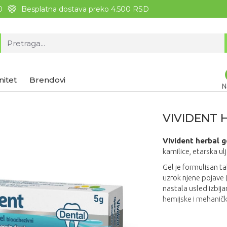
0
Besplatna dostava preko 4.500 RSD
nitet
Brendovi
N
VIVIDENT 
Vivident herbal g
kamilice, etarska ulj
Gel je formulisan ta
uzrok njene pojave (
nastala usled izbija
hemijske i mehaničk