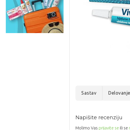
Sastav
Delovanj
Napišite recenziju
Molimo Vas
prijavite se
ili se