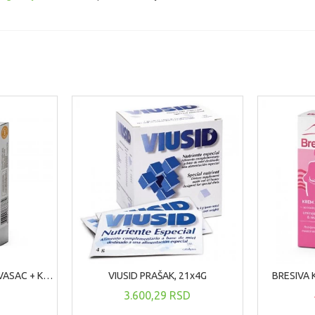
BETAVITEVIT B- PIVSKI KVASAC + KOMPLEKS B VITAMINA 30 TABLETA
VIUSID PRAŠAK, 21x4G
BRESIVA 
D
3.600,29 RSD