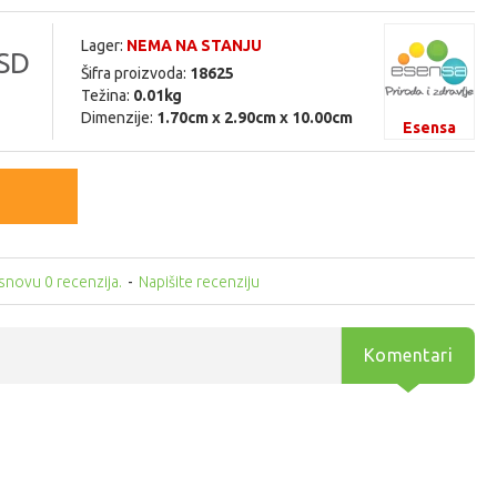
Lager:
NEMA NA STANJU
SD
Šifra proizvoda:
18625
Težina:
0.01kg
Dimenzije:
1.70cm x 2.90cm x 10.00cm
Esensa
snovu 0 recenzija.
-
Napišite recenziju
Komentari