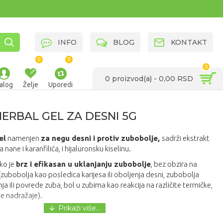
INFO
BLOG
KONTAKT
0
0
0
0 proizvod(a) - 0,00 RSD
alog
Želje
Uporedi
HERBAL GEL ZA DESNI 5G
el
namenjen
za negu desni i protiv zubobolje,
sadrži ekstrakt
a nane i karanfilića, i hijaluronsku kiselinu.
ko je
brz i efikasan u uklanjanju zubobolje
, bez obzira na
zubobolja kao posledica karijesa ili oboljenja desni, zubobolja
nja ili povrede zuba, bol u zubima kao reakcija na različite termičke,
e nadražaje).