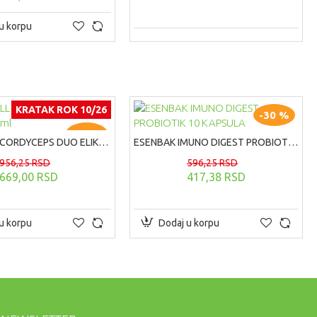
u korpu
KRATAK ROK 10/26
-30 %
-30 %
CORDICELL CORDYCEPS DUO ELIKSIR, 200ml
ESENBAK IMUNO DIGEST PROBIOTIK 10 KAPSULA
956,25 RSD
596,25 RSD
669,00 RSD
417,38 RSD
u korpu
Dodaj u korpu