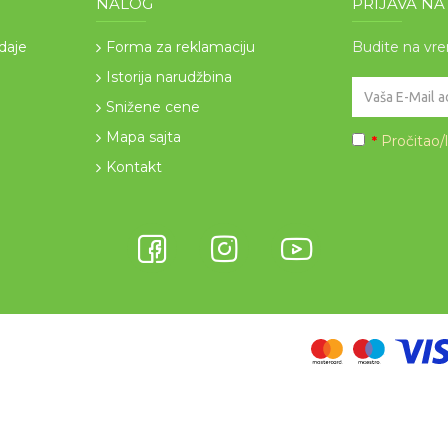
NALOG
PRIJAVA N
odaje
Forma za reklamaciju
Budite na vr
Istorija narudžbina
Snižene cene
Mapa sajta
Pročitao/
*
Kontakt