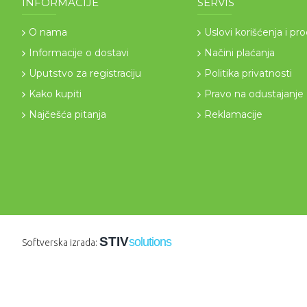
INFORMACIJE
SERVIS
O nama
Uslovi korišćenja i pr
Informacije o dostavi
Načini plaćanja
Uputstvo za registraciju
Politika privatnosti
Kako kupiti
Pravo na odustajanje
Najčešća pitanja
Reklamacije
STIV
solutions
Softverska izrada: