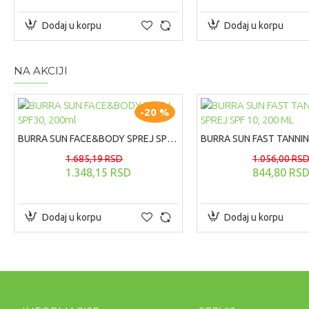
Dodaj u korpu
Dodaj u korpu
NA AKCIJI
-20 %
BURRA SUN FACE&BODY SPREJ SPF30, 200ml
1.685,19 RSD
1.056,00 RS
1.348,15 RSD
844,80 RS
Dodaj u korpu
Dodaj u korpu