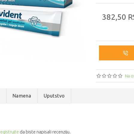
382,50 R
Na o
e
Namena
Uputstvo
registrujte
da biste napisali recenziju.