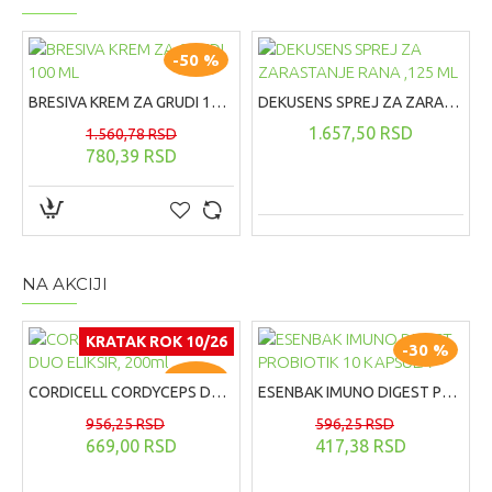
kože, kose i noktiju. Selen je značajan za proizvodnju
hormona štitne žlezde i kao sastavni deo antioksidativnog
sistema u organizmu, dok hrom pozitivno utiče na
-50 %
regulaciju nivoa glukoze.
BRESIVA KREM ZA GRUDI 100 ML
DEKUSENS SPREJ ZA ZARASTANJE RANA ,125 ML
1.657,50 RSD
1.560,78 RSD
780,39 RSD
NA AKCIJI
KRATAK ROK 10/26
-30 %
-30 %
CORDICELL CORDYCEPS DUO ELIKSIR, 200ml
ESENBAK IMUNO DIGEST PROBIOTIK 10 KAPSULA
956,25 RSD
596,25 RSD
669,00 RSD
417,38 RSD