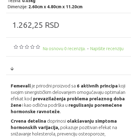
Težina:
0.03kg
Dimenzije:
2.60cm x 4.80cm x 11.20cm
1.262,25 RSD
Na osnovu 0 recenzija.
-
Napišite recenziju
Femevall
je prirodni proizvod sa
6 aktivnih principa
koji
svojim sinergističkim delovanjem omogućavaju optimalan
efekat kod
prevazilaženja problema prelaznog doba
žene
i kao odlična podrška u
regulisanju poremećene
hormonske ravnoteže
.
Crvena detelina
doprinosi
olakšavanju simptoma
hormonskih varijacija,
pokazuje pozitivan efekat na
snižavanje holesterola, prevenciju osteoporoze,