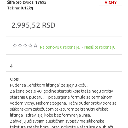
Šifra proizvoda:
17695
VICHY
Težina:
0.12kg
2.995,52 RSD
Na osnovu 0 recenzija.
-
Napišite recenziju
Opis
Puder sa ,„efektom liftinga” za sjajnu kožu.
Za žene posle 40. godine starosti koje traže negu protiv
starenja u puderu. Hipoalergena formula sa termalnom
vodom Vichy. Nekomedogena. Tečni puder protiv bora sa
silikonskom zatežućom teksturom za trenutni efekat
liftinga i zdravi sjaj kože bez formiranja linija.
Zahvaljujući svojim elastičnim svojstvima silikonska
tekstura zateže bore i prati pokrete Vašeg lica da ublaži