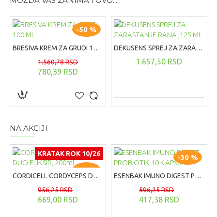
MOŽDA VAS ZANIMA I OVO...
liftinga traje tokom celog dana bez pojave linija.
Namene
-50 %
Nega kože lica
Dodatne informacije
BRESIVA KREM ZA GRUDI 100 ML
DEKUSENS SPREJ ZA ZARASTANJE RANA ,125 ML
Dimenzije: 3.8 x 3.8 x 13.5 cm
1.657,50 RSD
1.560,78 RSD
Uputstvo za korisnike
780,39 RSD
Posle aplikacije uobičajene nege kao podloge za šminku,
puder nanesite vrhovima prstiju pokretima od sredine
prema obodima lica. Dobro razmažite i ujednačite na
području vrata, kod ušiju i na vrhu čela za prirodan izgled
kože.
NA AKCIJI
KRATAK ROK 10/26
-30 %
-30 %
CORDICELL CORDYCEPS DUO ELIKSIR, 200ml
ESENBAK IMUNO DIGEST PROBIOTIK 10 KAPSULA
956,25 RSD
596,25 RSD
669,00 RSD
417,38 RSD