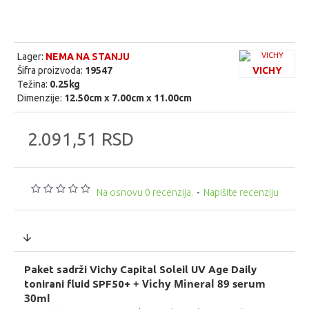
Lager:
NEMA NA STANJU
Šifra proizvoda:
19547
VICHY
Težina:
0.25kg
Dimenzije:
12.50cm x 7.00cm x 11.00cm
2.091,51 RSD
Na osnovu 0 recenzija.
-
Napišite recenziju
Paket sadrži Vichy Capital Soleil UV Age Daily
+ Vichy Mineral 89 serum
tonirani fluid SPF50+
30ml