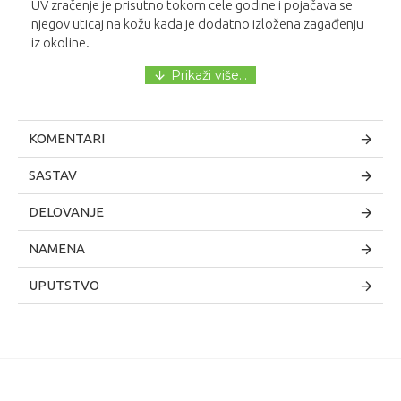
UV zračenje je prisutno tokom cele godine i pojačava se
njegov uticaj na kožu kada je dodatno izložena zagađenju
iz okoline.
KOMENTARI
SASTAV
DELOVANJE
NAMENA
UPUTSTVO