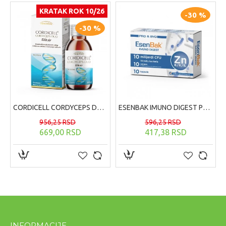
KRATAK ROK 10/26
-30 %
-30 %
CORDICELL CORDYCEPS DUO ELIKSIR, 200ml
ESENBAK IMUNO DIGEST PROBIOTIK 10 KAPSULA
956,25 RSD
596,25 RSD
669,00 RSD
417,38 RSD
INFORMACIJE