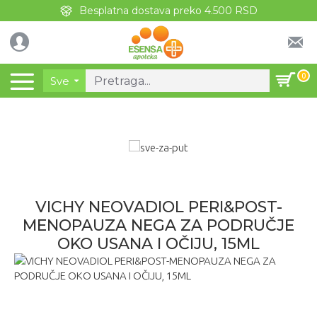
Besplatna dostava preko 4.500 RSD
0
Sve
VICHY NEOVADIOL PERI&POST-
MENOPAUZA NEGA ZA PODRUČJE
OKO USANA I OČIJU, 15ML