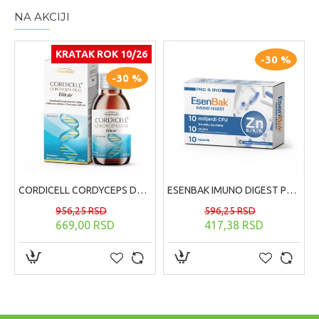
NA AKCIJI
KRATAK ROK 10/26
-30 %
-30 %
CORDICELL CORDYCEPS DUO ELIKSIR, 200ml
ESENBAK IMUNO DIGEST PROBIOTIK 10 KAPSULA
956,25 RSD
596,25 RSD
669,00 RSD
417,38 RSD