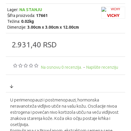
Lager:
NA STANJU
Šifra proizvoda:
17661
VICHY
Težina:
0.02kg
Dimenzije:
3.00cm x 3.00cm x 12.00cm
2.931,40 RSD
Na osnovu 0 recenzija.
-
Napišite recenziju
U perimenopauzi i postmenopauzi, hormonska
neravanoteža vidljivo utiče na vašu kožu. Oscilacije nivoa
estrogena i povećan nivo kortizola utiču na veću vidljivost
znakova starenja kože. Koža oko očiju postaje krhka i
osetljivija.
Formulisana sa Proxylanom, ekstraktom semena sene,