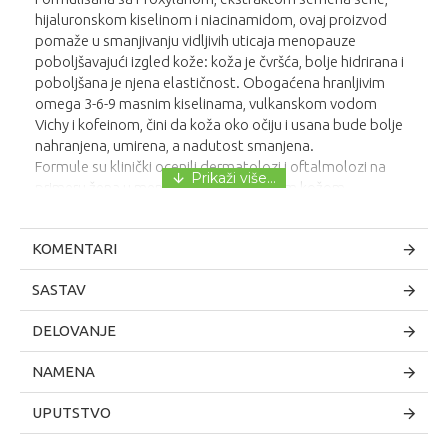
hijaluronskom kiselinom i niacinamidom, ovaj proizvod
pomaže u smanjivanju vidljivih uticaja menopauze
poboljšavajući izgled kože: koža je čvršća, bolje hidrirana i
poboljšana je njena elastičnost. Obogaćena hranljivim
omega 3-6-9 masnim kiselinama, vulkanskom vodom
Vichy i kofeinom, čini da koža oko očiju i usana bude bolje
nahranjena, umirena, a nadutost smanjena.
Formule su klinički ocenili dermatolozi i oftalmolozi na
primeru žena u menopauzi sa osetljivom kožom.
KOMENTARI
SASTAV
DELOVANJE
NAMENA
UPUTSTVO