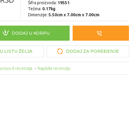
Šifra proizvoda:
19551
Težina:
0.17kg
Dimenzije:
5.50cm x 7.00cm x 7.00cm
DODAJ U KORPU
U LISTU ŽELJA
DODAJ ZA POREĐENJE
snovu 0 recenzija.
-
Napišite recenziju