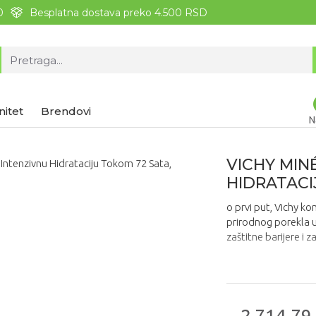
0
Besplatna dostava preko 4.500 RSD
nitet
Brendovi
N
VICHY MIN
HIDRATACI
o prvi put, Vichy k
prirodnog porekla u 
zaštitne barijere i 
2.714,79