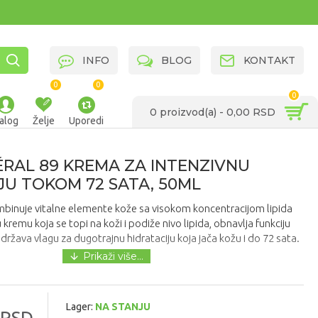
INFO
BLOG
KONTAKT
0
0
0
0 proizvod(a) - 0,00 RSD
alog
Želje
Uporedi
ÉRAL 89 KREMA ZA INTENZIVNU
JU TOKOM 72 SATA, 50ML
ombinuje vitalne elemente kože sa visokom koncentracijom lipida
kremu koja se topi na koži i podiže nivo lipida, obnavlja funkciju
zadržava vlagu za dugotrajnu hidrataciju koja jača kožu i do 72 sata.
Lager:
NA STANJU
 RSD