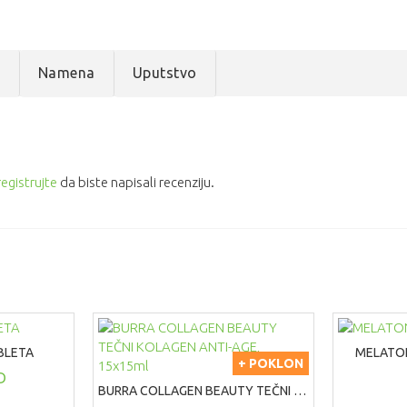
e
Namena
Uputstvo
registrujte
da biste napisali recenziju.
BLETA
MELATON
+ POKLON
D
BURRA COLLAGEN BEAUTY TEČNI KOLAGEN ANTI-AGE, 15x15ml