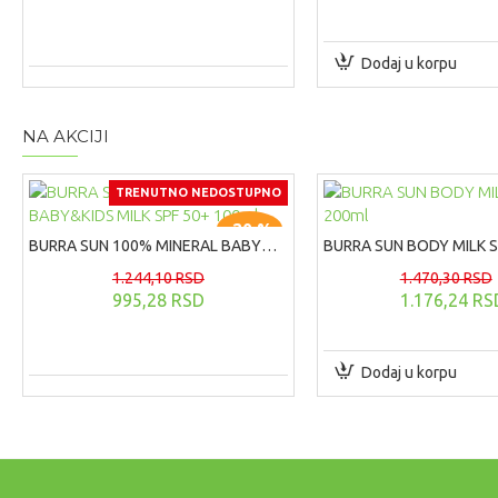
Dodaj u korpu
NA AKCIJI
TRENUTNO NEDOSTUPNO
-20 %
BURRA SUN 100% MINERAL BABY&KIDS MILK SPF 50+ 100ml
1.244,10 RSD
1.470,30 RSD
995,28 RSD
1.176,24 RS
Dodaj u korpu