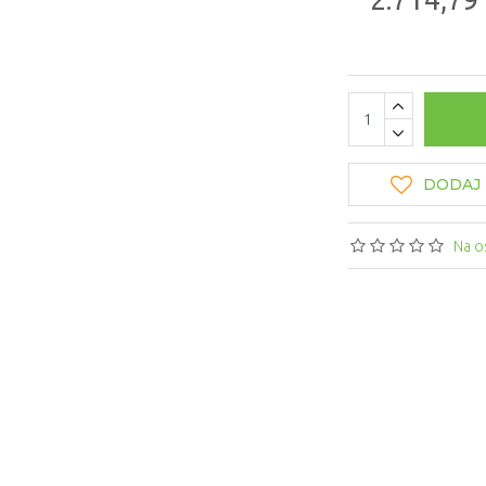
DODAJ 
Na o