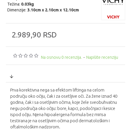
Težina:
0.03kg
Dimenzije:
3.10cm x 2.10cm x 12.10cm
VICHY
2.989,90 RSD
Na osnovu 0 recenzija.
-
Napišite recenziju
Prva korektivna nega sa efektom liftinga na celom
području oko očiju, čak i za osetljive oči. Za žene iznad 40
godina, čak i sa osetljivim očima, koje žele sveobuhvatnu
negu područja oko očiju: bore, kapci, podočnjaci i kesice
ispod očiju. Njena hipoalergena formula bez mirisa
testirana je na osetljivim očima pod dermatološkim i
oftalmološkim nadzorom.