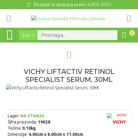
Besplatna dostava preko 4.500 RSD
0
Sve
VICHY LIFTACTIV RETINOL
SPECIALIST SERUM, 30ML
Lager:
NA STANJU
Šifra proizvoda:
19628
VICHY
Težina:
0.10kg
Dimenzije:
4.00cm x 6.00cm x 11.00cm