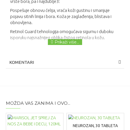
vrste bora, pa i najdublje3:​
Pospešuje obnovu ćelija, vraća koži gustinu i smanjuje
pojavu sitnih linija i bora. Koža je zaglađenija, blistava i
obnovljena.​
Retinol Guard tehnologija omogućava sigurnu i duboku
isporuku najsnažnijeg oblika čistog retinola u kožu.
KOMENTARI
MOŽDA VAS ZANIMA I OVO...
NEUROZAN, 30 TABLETA