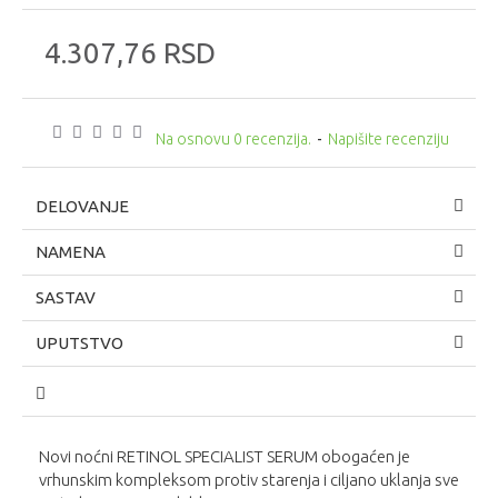
4.307,76 RSD
Na osnovu 0 recenzija.
-
Napišite recenziju
DELOVANJE
NAMENA
SASTAV
UPUTSTVO
Novi noćni RETINOL SPECIALIST SERUM obogaćen je
vrhunskim kompleksom protiv starenja i ciljano uklanja sve