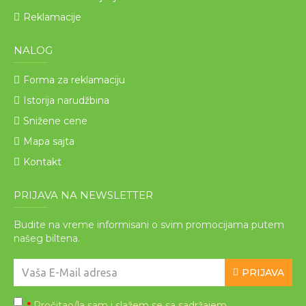
Reklamacije
NALOG
Forma za reklamaciju
Istorija narudžbina
Snižene cene
Mapa sajta
Kontakt
PRIJAVA NA NEWSLETTER
Budite na vreme informisani o svim promocijama putem
našeg biltena.
PRIJAVA
Pročitao/la sam i slažem se sa sadržajem
*