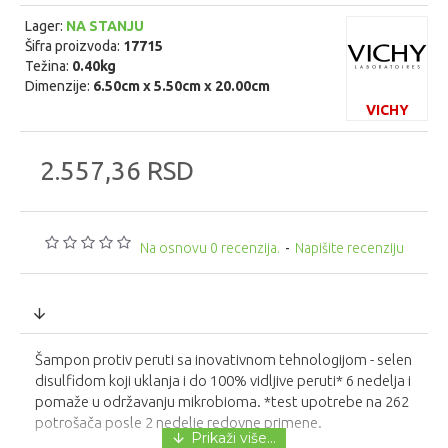
Lager:
NA STANJU
Šifra proizvoda:
17715
Težina:
0.40kg
Dimenzije:
6.50cm x 5.50cm x 20.00cm
VICHY
2.557,36 RSD
Na osnovu 0 recenzija.
-
Napišite recenziju
Šampon protiv peruti sa inovativnom tehnologijom - selen
disulfidom koji uklanja i do 100% vidljive peruti* 6 nedelja i
pomaže u održavanju mikrobioma. *test upotrebe na 262
potrošača posle 2 nedelje redovne primene.