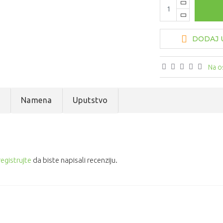
DODAJ U
Na o
e
Namena
Uputstvo
registrujte
da biste napisali recenziju.