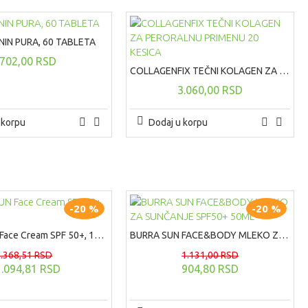
IN PURA, 60 TABLETA
702,00 RSD
COLLAGENFIX TEČNI KOLAGEN ZA PERORALNU PRIMENU 20 KESICA
3.060,00 RSD
 korpu
Dodaj u korpu
-20 %
-20 %
BURRA SUN Face Cream SPF 50+, 100ml
BURRA SUN FACE&BODY MLEKO ZA SUNČANJE SPF50+ 50ML
1.368,51 RSD
1.131,00 RSD
1.094,81 RSD
904,80 RSD