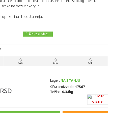
su u mleko dodali fotostabilan sistem filtera širokog spektra
-zraka na bazi Mexoryl-a.
d opekotina i fotostarenja.
:
Sati
Min
Sek
Lager:
NA STANJU
Šifra proizvoda:
17567
 RSD
Težina:
0.34kg
VICHY