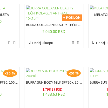
BLETA
MELATON
+ POKLON
D
BURRA COLLAGEN BEAUTY TEČNI KOLAGEN ANTI-AGE, 15x15ml
2.040,00 RSD
Dodaj u korpu
Dodaj u
-20 %
-20 %
BURRA SUN BODY MILK SPF30, 200ml
BURRA SUN BODY MILK SPF50+, 200ml
1.798,29 RSD
D
1.438,63 RSD