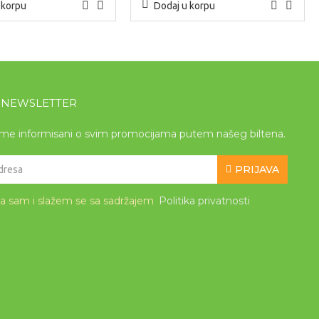
 korpu
Dodaj u korpu
A NEWSLETTER
eme informisani o svim promocijama putem našeg biltena.
PRIJAVA
la sam i slažem se sa sadržajem
Politika privatnosti