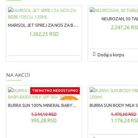
NEUROZAN, 30 TA
MARISOL JET SPREJ ZA NOS ZA BEBE I DECU, 120ML
2.247,26 RS
1.262,25 RSD
Dodaj u korpu
NA AKCIJI
TRENUTNO NEDOSTUPNO
-20 %
BURRA SUN 100% MINERAL BABY&KIDS MILK SPF 50+ 100ml
1.244,10 RSD
1.470,30 RSD
995,28 RSD
1.176,24 RS