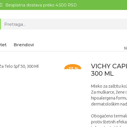
Besplatna dostava preko 4.500 RSD
tet
Brendovi
N
VICHY CAPI
-25 %
300 ML
Mleko za zaštitu ko
Za muškarce, žene 
hipoalergena formul
dermatološkim na
Obogaćeno termalno
protiv štetnih efek