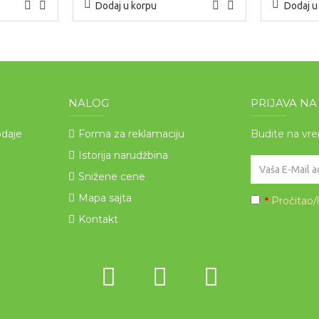
Dodaj u korpu
Dodaj u
NALOG
PRIJAVA N
odaje
Forma za reklamaciju
Budite na vr
Istorija narudžbina
Snižene cene
Mapa sajta
Pročitao/
*
Kontakt