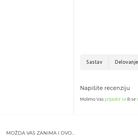
Sastav
Delovanj
Napišite recenziju
Molimo Vas
prijavite se
ili se
MOŽDA VAS ZANIMA I OVO...