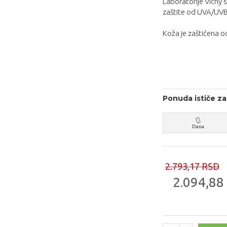
Laboratorije Vichy 
zaštite od UVA/UVB
Koža je zaštićena o
Ponuda ističe za
Dana
2.793,17 RSD
2.094,88