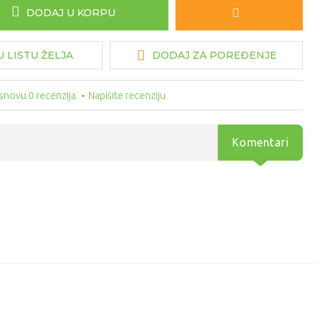
DODAJ U KORPU
 LISTU ŽELJA
DODAJ ZA POREĐENJE
snovu 0 recenzija.
-
Napišite recenziju
Komentari