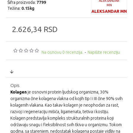
Šifra proizvoda:
7799
Težina:
0.15kg
ALEKSANDAR MN
2.626,34 RSD
Na osnovu 0 recenzija.
-
Napišite recenziju
Opis
Kolagen
je osnovni protein ljudskog organizma, 30%
organizma čine kolagena vlakna od kojih tip I i III čine 90% svih
kolagenih vlakana. Kao takav kolagen je neophodan za rast,
razvoj i regeneraciju mišića, ligamenata, tetiva i kostiju.
Kolagen predstavlja kompleks strukturalnih proteina koji
održavaju snagu i fleksibilnost svih tkiva u organizmu. Tokom
godina, sa starenjem, nedostatak kolagena postaje vidljiv na