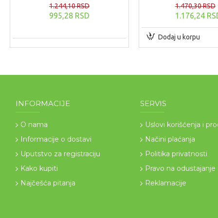
1.244,10 RSD
1.470,30 RSD
995,28 RSD
1.176,24 RS
Dodaj u korpu
INFORMACIJE
SERVIS
O nama
Uslovi korišćenja i pr
Informacije o dostavi
Načini plaćanja
Uputstvo za registraciju
Politika privatnosti
Kako kupiti
Pravo na odustajanje
Najčešća pitanja
Reklamacije