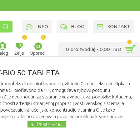
INFO
BLOG
KONTAKT
0
0
0
0 proizvod(a) - 0,00 RSD
alog
Želje
Uporedi
-BIO 50 TABLETA
 kompleks citrus bioflavonoida, vitamin C, rutin i ekstrakt šipka, a
mina C i bioflavonoida 1:1, omogućava njihovu potpunu
min C je neophodan za stvaranje vezivnog tkiva, ponajviše kolagena,
ičnosti arterija i smanjenoj propustljivosti venskog sistema, a
 povećavaju intraćelijsku koncentraciju vitamina C, te tako
ovanjem dodatno povećavaju povoljan učinak na krvne sudove.