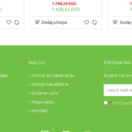
1.798,29 RSD
D
1.438,63 RSD
Dodaj u korpu
Dodaj 
NALOG
PRIJAVA N
odaje
Forma za reklamaciju
Budite na vr
Istorija narudžbina
Snižene cene
Mapa sajta
Pročitao/
*
Kontakt