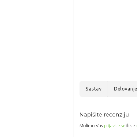
Sastav
Delovanj
Napišite recenziju
Molimo Vas
prijavite se
ili se