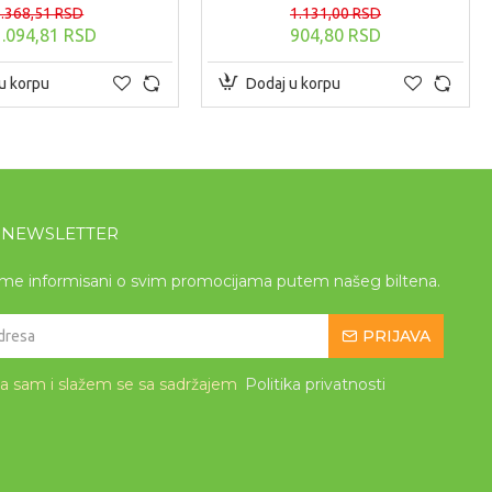
1.368,51 RSD
1.131,00 RSD
1.094,81 RSD
904,80 RSD
u korpu
Dodaj u korpu
A NEWSLETTER
eme informisani o svim promocijama putem našeg biltena.
PRIJAVA
la sam i slažem se sa sadržajem
Politika privatnosti