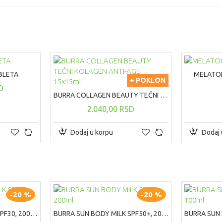
BLETA
MELATON
+ POKLON
D
BURRA COLLAGEN BEAUTY TEČNI KOLAGEN ANTI-AGE, 15x15ml
2.040,00 RSD
Dodaj u korpu
Dodaj 
-20 %
-20 %
BURRA SUN BODY MILK SPF30, 200ml
BURRA SUN BODY MILK SPF50+, 200ml