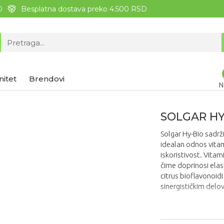
0
Besplatna dostava preko 4.500 RSD
nitet
Brendovi
N
SOLGAR HY
Solgar Hy-Bio sadrži
idealan odnos vita
iskoristivost. Vita
čime doprinosi elast
citrus bioflavonoidi
sinergističkim del