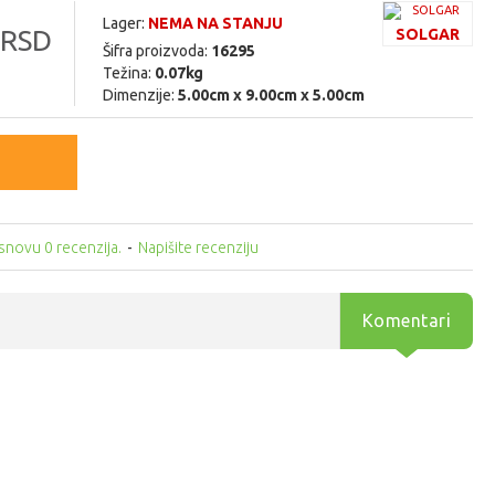
Lager:
NEMA NA STANJU
 RSD
SOLGAR
Šifra proizvoda:
16295
Težina:
0.07kg
Dimenzije:
5.00cm x 9.00cm x 5.00cm
snovu 0 recenzija.
-
Napišite recenziju
Komentari