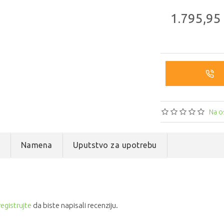
1.795,95
Na o
e
Namena
Uputstvo za upotrebu
registrujte
da biste napisali recenziju.