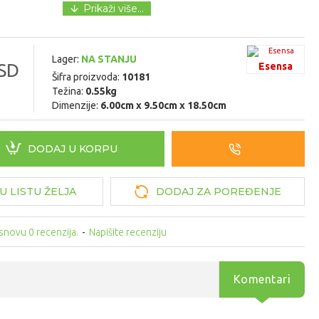
Lager:
NA STANJU
SD
Esensa
Šifra proizvoda:
10181
Težina:
0.55kg
Dimenzije:
6.00cm x 9.50cm x 18.50cm
DODAJ U KORPU
U LISTU ŽELJA
DODAJ ZA POREĐENJE
snovu 0 recenzija.
-
Napišite recenziju
Komentari