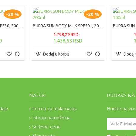
-20 %
-20 %
BURRA SUN BODY MILK SPF30, 200ml
BURRA SUN BODY MILK SPF50+, 200ml
1.798,29 RSD
D
1.438,63 RSD
Dodaj u korpu
Dodaj 
NALOG
PRIJAVA N
odaje
Forma za reklamaciju
Budite na vr
Istorija narudžbina
Snižene cene