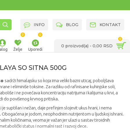
INFO
BLOG
KONTAKT
0
0
0
0 proizvod(a) - 0,00 RSD
alog
Želje
Uporedi
LAYA SO SITNA 500G
so
sadrži himalajsku so koja ima veliki bazni uticaj, poboljšava
rane i eliminiše toksine. Za razliku od rafinisane kuhinjske soli,
oliše i ne povećava koncentraciju natrijuma i kalijuma u krvi, a
i do povišenog krvnog pritiska.
 je suptilan i nežan, daje prefinjen slojevit ukus hrani, i nema
. Obogaćena je jodom, neophodnim nutrijentom u ljudskoj ishrani.
alim količinama, veoma je važan jer ulazi u sastav tiroidnih
etabolički status i normalni rast i razvoj dece.