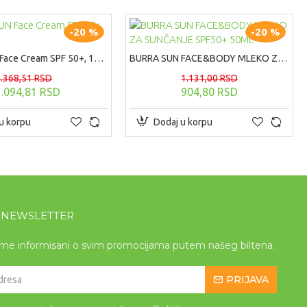
-20 %
-20 %
BURRA SUN Face Cream SPF 50+, 100ml
BURRA SUN FACE&BODY MLEKO ZA SUNČANJE SPF50+ 50ML
1.368,51 RSD
1.131,00 RSD
1.094,81 RSD
904,80 RSD
u korpu
Dodaj u korpu
A NEWSLETTER
eme informisani o svim promocijama putem našeg biltena.
PRIJAVA