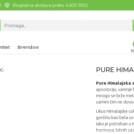
0
Besplatna dostava preko 4.500 RSD
nitet
Brendovi
N
PURE HIMA
Pure Himalajska 
apsorpciju, varenje h
mnogo se brže metab
samim tim ne dovod
Ukus Himalajske soli
gorčinu kao bela so
Iako je potreban u m
hormona, bitnih za m