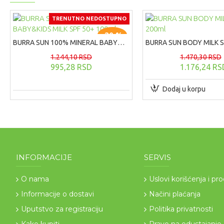
TRENUTNO NEDOSTUPNO
-20 %
BURRA SUN 100% MINERAL BABY&KIDS MILK SPF 50+ 100ml
1.244,10 RSD
1.470,30 RSD
995,28 RSD
1.176,24 RS
Dodaj u korpu
INFORMACIJE
SERVIS
O nama
Uslovi korišćenja i pr
Informacije o dostavi
Načini plaćanja
Uputstvo za registraciju
Politika privatnosti