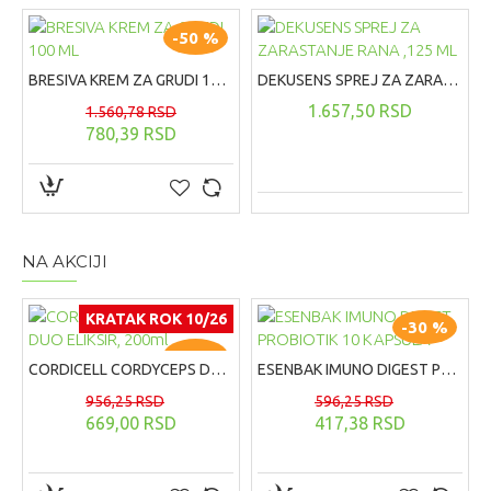
oksidativnog stresa.
Kapsule proculin plus sadrže kompleks
-50 %
sastojaka neophodnih za očuvanje vida i zaštitu očiju od
štetnog dejstva takozvanih slobodnih radikala.
BRESIVA KREM ZA GRUDI 100 ML
DEKUSENS SPREJ ZA ZARASTANJE RANA ,125 ML
Ksantofilni pigmenti lutein i zeaksantin igraju važnu
1.657,50 RSD
1.560,78 RSD
ulogu u održanju funkcije retine.
780,39 RSD
Visoko koncentrovano i prečišćeno riblje ulje
(obogaćeno optimalnom koncentracijom DHA)
doprinosi održavanju normalnog vida.
Vitamini i minerali doprinose zaštiti očiju od štetnog
dejstva slobodnih radikala i pomažu očuvanju vida.
NA AKCIJI
Dodatne informacije
KRATAK ROK 10/26
-30 %
Uputstvo za korisnike
Odrasli dve kapsule dnevno.
-30 %
CORDICELL CORDYCEPS DUO ELIKSIR, 200ml
ESENBAK IMUNO DIGEST PROBIOTIK 10 KAPSULA
956,25 RSD
596,25 RSD
669,00 RSD
417,38 RSD