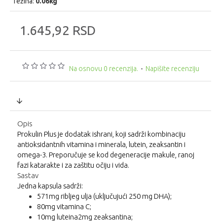
Težina:
0.06kg
1.645,92 RSD
Na osnovu 0 recenzija.
-
Napišite recenziju
Opis
Prokulin Plus je dodatak ishrani, koji sadrži kombinaciju
antioksidantnih vitamina i minerala, lutein, zeaksantin i
omega-3. Preporučuje se kod degeneracije makule, ranoj
fazi katarakte i za zaštitu očiju i vida.
Sastav
Jedna kapsula sadrži:
571mg ribljeg ulja (uključujući 250 mg DHA);
80mg vitamina C;
10mg luteina2mg zeaksantina;