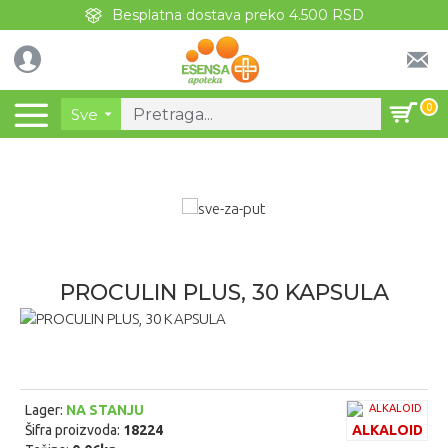
Besplatna dostava preko 4.500 RSD
0
Sve
PROCULIN PLUS, 30 KAPSULA
Lager:
NA STANJU
Šifra proizvoda:
18224
ALKALOID