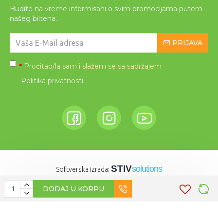
Budite na vreme informisani o svim promocijama putem
našeg biltena.
PRIJAVA
Pročitao/la sam i slažem se sa sadržajem
*
Politika privatnosti
STIV
solutions
Softverska izrada:
DODAJ U KORPU