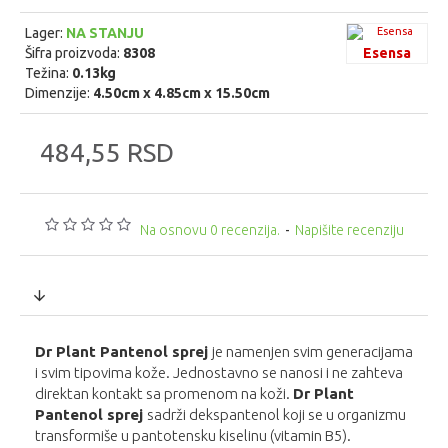
Lager:
NA STANJU
Šifra proizvoda:
8308
Esensa
Težina:
0.13kg
Dimenzije:
4.50cm x 4.85cm x 15.50cm
484,55 RSD
Na osnovu 0 recenzija.
-
Napišite recenziju
Dr Plant Pantenol sprej
je namenjen svim generacijama
i svim tipovima kože. Jednostavno se nanosi i ne zahteva
direktan kontakt sa promenom na koži.
Dr Plant
Pantenol sprej
sadrži dekspantenol koji se u organizmu
transformiše u pantotensku kiselinu (vitamin B5).