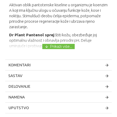
Aktivan oblik pantotenske kiseline u organizmu je koenzim
A koji ima ključnu ulogu u očuvanju funkcije kože, kose i
noktiju. Stimulišući deobu ćelija epiderma, potpomaže
prirodne procese regeneracije kože i ubrzava njeno
zarastanje.
Dr Plant Pantenol sprej
štiti kožu, obezbeđuje joj
optimalnu vlažnost i obnavlja prirodni pH. Deluje
umirujuće i protivupalno.
KOMENTARI
SASTAV
DELOVANJE
NAMENA
UPUTSTVO