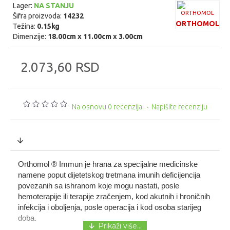
Lager:
NA STANJU
Šifra proizvoda:
14232
ORTHOMOL
Težina:
0.15kg
Dimenzije:
18.00cm x 11.00cm x 3.00cm
2.073,60 RSD
Na osnovu 0 recenzija.
-
Napišite recenziju
Orthomol ® Immun je hrana za specijalne medicinske
namene poput dijetetskog tretmana imunih deficijencija
povezanih sa ishranom koje mogu nastati, posle
hemoterapije ili terapije zračenjem, kod akutnih i hroničnih
infekcija i oboljenja, posle operacija i kod osoba starijeg
doba.