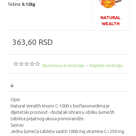
Težina:
0.12kg
NATURAL
WEALTH
363,60 RSD
Na osnovu 0 recenzija.
-
Napišite recenziju
Opis
Natural Wealth Imuno C-1000 s bioflavonoidima je
dijetetski proizvod - dodatak ishrani u obliku šumećih
tableta prijatnog ukusa pomorandže.
Sastav
Jedna šumeća tableta sadrži 1000 mg vitamina C i 250 mg