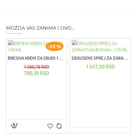
Uputstvo za korisnike
Jedna šumeća tableta dnevno, rastvorena u čaši vode (2,5
dl vode). Sveže pripremljen napitak odmah popiti.
MOŽDA VAS ZANIMA I OVO...
-50 %
BRESIVA KREM ZA GRUDI 100 ML
DEKUSENS SPREJ ZA ZARASTANJE RANA ,125 ML
1.657,50 RSD
1.560,78 RSD
780,39 RSD