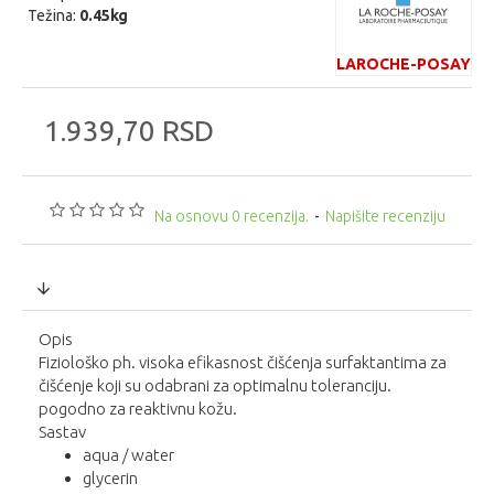
Težina:
0.45kg
LAROCHE-POSAY
1.939,70 RSD
Na osnovu 0 recenzija.
-
Napišite recenziju
Opis
Fiziološko ph. visoka efikasnost čišćenja surfaktantima za
čišćenje koji su odabrani za optimalnu toleranciju.
pogodno za reaktivnu kožu.
Sastav
aqua / water
glycerin