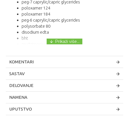
peg-7 caprylic/capric glycerides
poloxamer 124
poloxamer 184
peg-6 caprylic/capric glycerides
polysorbate 80
disodium edta
bht
myrtrimonium bromide
Delovanje
KOMENTARI
Izvrsno uklanja šminku i nečistoće.
Ostavlja kožu čistom bez isušivanja.
SASTAV
Protiv osećaja zategnutosti, crvenila i protiv osećaja
gorenja na koži.
DELOVANJE
Koži vraća osećaj prijatnosti.
Moćno hidrira.
NAMENA
UPUTSTVO
Namene
Pogodno za reaktivnu kožu.
Dodatne informacije