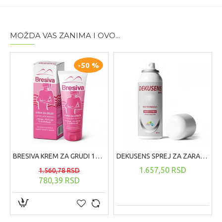
451G
19CM PREČNIK BOCE 6CM
MOŽDA VAS ZANIMA I OVO...
Uputstvo za korisnike
Naneti vaticom na lice, oči i usne. Bez ispiranja. Samo za
spoljašnju upotrebu
.
-50 %
BRESIVA KREM ZA GRUDI 100 ML
DEKUSENS SPREJ ZA ZARASTANJE RANA ,125 ML
1.657,50 RSD
1.560,78 RSD
780,39 RSD