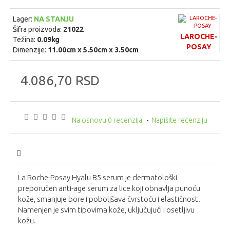
Lager:
NA STANJU
Šifra proizvoda:
21022
LAROCHE-
Težina:
0.09kg
POSAY
Dimenzije:
11.00cm x 5.50cm x 3.50cm
4.086,70 RSD
Na osnovu 0 recenzija.
-
Napišite recenziju
La Roche-Posay Hyalu B5 serum je dermatološki
preporučen anti-age serum za lice koji obnavlja punoću
kože, smanjuje bore i poboljšava čvrstoću i elastičnost.
Namenjen je svim tipovima kože, uključujući i osetljivu
kožu.