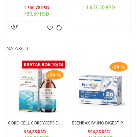
1.657,50 RSD
1.560,78 RSD
780,39 RSD
NA AKCIJI
KRATAK ROK 10/26
-30 %
-30 %
CORDICELL CORDYCEPS DUO ELIKSIR, 200ml
ESENBAK IMUNO DIGEST PROBIOTIK 10 KAPSULA
956,25 RSD
596,25 RSD