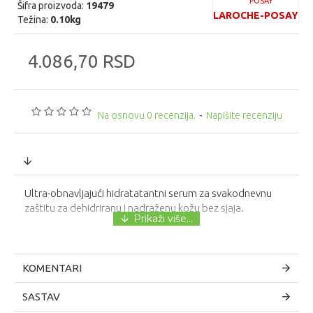
Šifra proizvoda:
19479
LAROCHE-POSAY
Težina:
0.10kg
4.086,70 RSD
Na osnovu 0 recenzija.
-
Napišite recenziju
Ultra-obnavljajući hidratatantni serum za svakodnevnu
zaštitu za dehidriranu i nadraženu kožu bez sjaja.
KOMENTARI
SASTAV