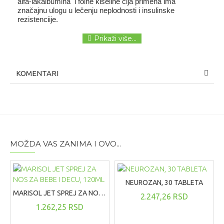
alfa-lakalbumina  i folne kiseline čija primena ima 
značajnu ulogu u lečenju neplodnosti i insulinske 
rezistenciije. 
KOMENTARI
MOŽDA VAS ZANIMA I OVO...
NEUROZAN, 30 TABLETA
MARISOL JET SPREJ ZA NOS ZA BEBE I DECU, 120ML
2.247,26 RSD
1.262,25 RSD