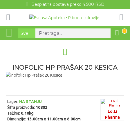
Besplatna dostava preko 4.500 RSD
0
Sve
INOFOLIC HP PRAŠAK 20 KESICA
Lager:
NA STANJU
Šifra proizvoda:
10802
Lo.Li
Težina:
0.10kg
Pharma
Dimenzije:
13.00cm x 11.00cm x 6.00cm