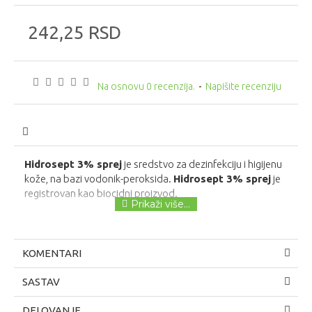
242,25 RSD
Na osnovu 0 recenzija.
-
Napišite recenziju
Hidrosept 3% sprej
je sredstvo za dezinfekciju i higijenu
kože, na bazi vodonik-peroksida.
Hidrosept 3% sprej
je
registrovan kao biocidni proizvod.
KOMENTARI
SASTAV
DELOVANJE