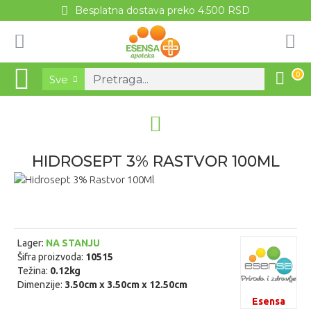
Besplatna dostava preko 4.500 RSD
0
Sve
HIDROSEPT 3% RASTVOR 100ML
Lager:
NA STANJU
Šifra proizvoda:
10515
Težina:
0.12kg
Dimenzije:
3.50cm x 3.50cm x 12.50cm
Esensa