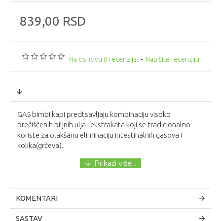
839,00 RSD
Na osnovu 0 recenzija.
-
Napišite recenziju
GAS bimbi kapi predtsavljaju kombinaciju visoko
prečišćenih biljnih ulja i ekstrakata koji se tradicionalno
koriste za olakšanu eliminaciju intestinalnih gasova i
kolika(grčeva).
KOMENTARI
SASTAV