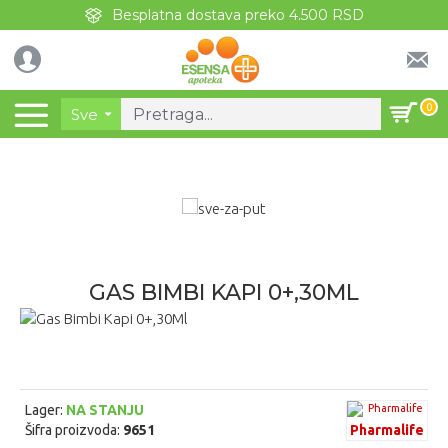
Besplatna dostava preko 4.500 RSD
0
Sve
GAS BIMBI KAPI 0+,30ML
Lager:
NA STANJU
Šifra proizvoda:
9651
Pharmalife