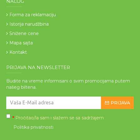
NALOG
Forma za reklamaciju
Istorija narudžbina
Snižene cene
Mapa sajta
Kontakt
PRIJAVA NA NEWSLETTER
Budite na vreme informisani o svim promocijama putem
našeg biltena.
PRIJAVA
Pročitao/la sam i slažem se sa sadržajem
*
Politika privatnosti