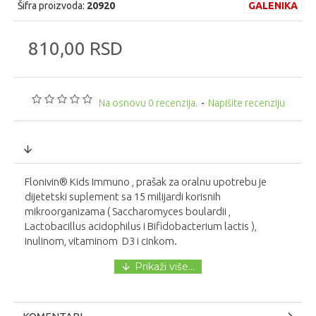
Šifra proizvoda:
20920
GALENIKA
810,00 RSD
Na osnovu 0 recenzija.
-
Napišite recenziju
Flonivin® Kids Immuno , prašak za oralnu upotrebu je
dijetetski suplement sa 15 milijardi korisnih
mikroorganizama ( Saccharomyces boulardii ,
Lactobacillus acidophilus i Bifidobacterium lactis ),
inulinom, vitaminom D3 i cinkom.