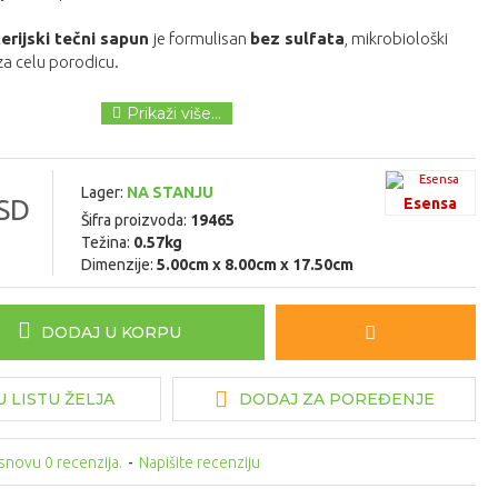
erijski tečni sapun
je formulisan
bez sulfata
, mikrobiološki
za celu porodicu.
Lager:
NA STANJU
SD
Esensa
Šifra proizvoda:
19465
Težina:
0.57kg
Dimenzije:
5.00cm x 8.00cm x 17.50cm
DODAJ U KORPU
 LISTU ŽELJA
DODAJ ZA POREĐENJE
snovu 0 recenzija.
-
Napišite recenziju