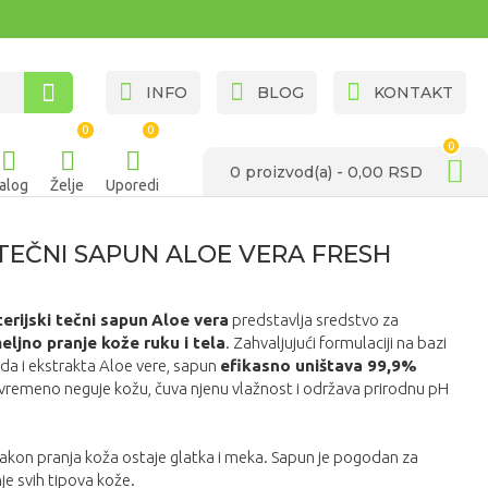
INFO
BLOG
KONTAKT
0
0
0
0 proizvod(a) - 0,00 RSD
alog
Želje
Uporedi
TEČNI SAPUN ALOE VERA FRESH
erijski tečni sapun
Aloe vera
predstavlja sredstvo za
meljno pranje kože ruku i tela
. Zahvaljujući formulaciji na bazi
da i ekstrakta Aloe vere, sapun
efikasno uništava 99,9%
ovremeno neguje kožu, čuva njenu vlažnost i održava prirodnu pH
nakon pranja koža ostaje glatka i meka. Sapun je pogodan za
e svih tipova kože.