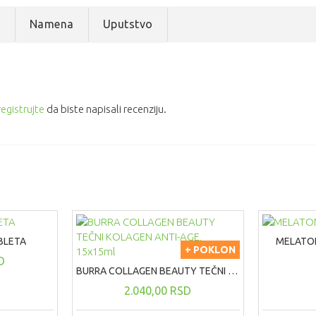
e
Namena
Uputstvo
registrujte
da biste napisali recenziju.
BLETA
MELATON
+ POKLON
D
BURRA COLLAGEN BEAUTY TEČNI KOLAGEN ANTI-AGE, 15x15ml
2.040,00 RSD