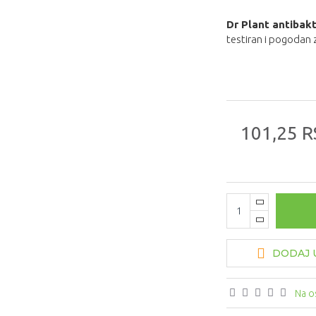
Dr Plant antibakt
testiran i pogodan 
101,25 R
DODAJ U
Na o