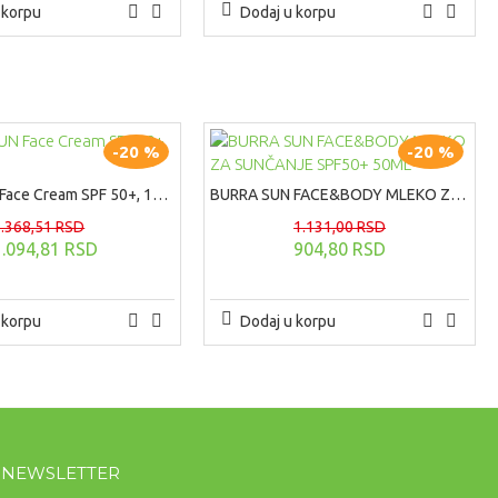
 korpu
Dodaj u korpu
-20 %
-20 %
BURRA SUN Face Cream SPF 50+, 100ml
BURRA SUN FACE&BODY MLEKO ZA SUNČANJE SPF50+ 50ML
1.368,51 RSD
1.131,00 RSD
1.094,81 RSD
904,80 RSD
 korpu
Dodaj u korpu
A NEWSLETTER