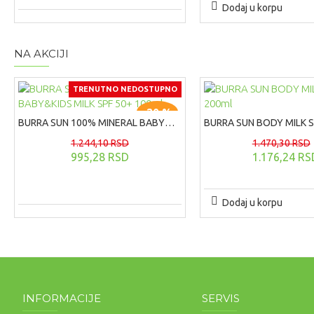
Dodaj u korpu
NA AKCIJI
TRENUTNO NEDOSTUPNO
-20 %
BURRA SUN 100% MINERAL BABY&KIDS MILK SPF 50+ 100ml
1.244,10 RSD
1.470,30 RSD
995,28 RSD
1.176,24 RS
Dodaj u korpu
INFORMACIJE
SERVIS