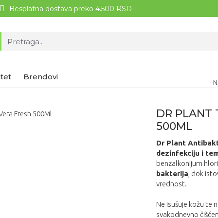
Besplatna dostava preko 4.500 RSD
tet
Brendovi
N
DR PLANT 
500ML
Dr Plant Antibakt
dezinfekciju i te
benzalkonijum hlori
bakterija
, dok ist
vrednost.
Ne isušuje kožu te 
svakodnevno čišćenj