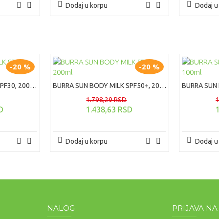
Dodaj u korpu
Dodaj u
-20 %
-20 %
BURRA SUN BODY MILK SPF30, 200ml
BURRA SUN BODY MILK SPF50+, 200ml
1.798,29 RSD
D
1.438,63 RSD
Dodaj u korpu
Dodaj u
NALOG
PRIJAVA N