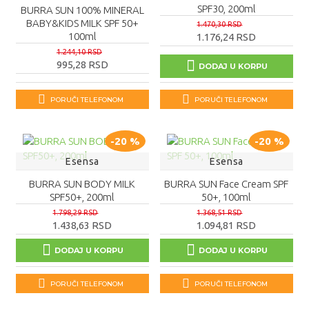
SPF30, 200ml
BURRA SUN 100% MINERAL
BABY&KIDS MILK SPF 50+
1.470,30 RSD
100ml
1.176,24 RSD
1.244,10 RSD
995,28 RSD
DODAJ U KORPU
PORUČI TELEFONOM
PORUČI TELEFONOM
-20 %
-20 %
Esensa
Esensa
BURRA SUN BODY MILK
BURRA SUN Face Cream SPF
SPF50+, 200ml
50+, 100ml
1.798,29 RSD
1.368,51 RSD
1.438,63 RSD
1.094,81 RSD
DODAJ U KORPU
DODAJ U KORPU
PORUČI TELEFONOM
PORUČI TELEFONOM