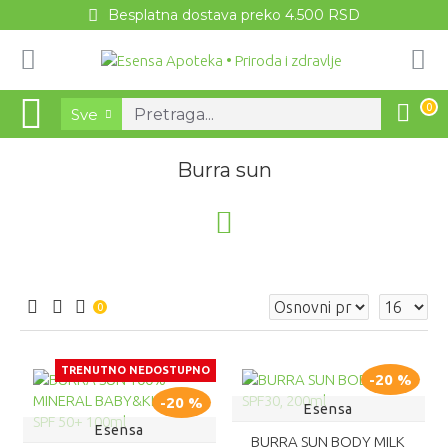
Besplatna dostava preko 4.500 RSD
0
Sve
Burra sun
0
TRENUTNO NEDOSTUPNO
-20 %
-20 %
Esensa
Esensa
BURRA SUN BODY MILK