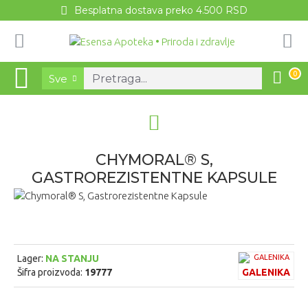
Besplatna dostava preko 4.500 RSD
0
Sve
CHYMORAL® S,
GASTROREZISTENTNE KAPSULE
Lager:
NA STANJU
Šifra proizvoda:
19777
GALENIKA