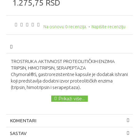
1.275,75 RSD
Na osnovu 0 recenzija.
-
Napišite recenziju
TROSTRUKA AKTIVNOST PROTEOLITIČKIH ENZIMA
TRIPSIN, HIMOTRIPSIN, SERAPEPTAZA
Chymoral®S, gastrorezistentne kapsule je dodatak ishrani
koji predstavlja dodatni izvor proteolitičkih enzima
(tripsin, himotripsin i serapeptaza).
KOMENTARI
SASTAV