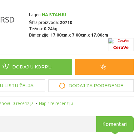
Lager:
NA STANJU
 RSD
Šifra proizvoda:
20710
Težina:
0.24kg
Dimenzije:
17.00cm x 7.00cm x 17.00cm
CeraVe
DODAJ U KORPU
U LISTU ŽELJA
DODAJ ZA POREĐENJE
snovu 0 recenzija.
-
Napišite recenziju
Komentari