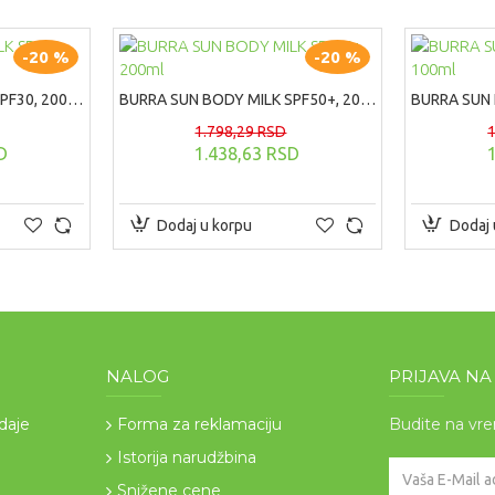
-20 %
-20 %
BURRA SUN BODY MILK SPF30, 200ml
BURRA SUN BODY MILK SPF50+, 200ml
1.798,29 RSD
D
1.438,63 RSD
Dodaj u korpu
Dodaj 
NALOG
PRIJAVA N
odaje
Forma za reklamaciju
Budite na vr
Istorija narudžbina
Snižene cene