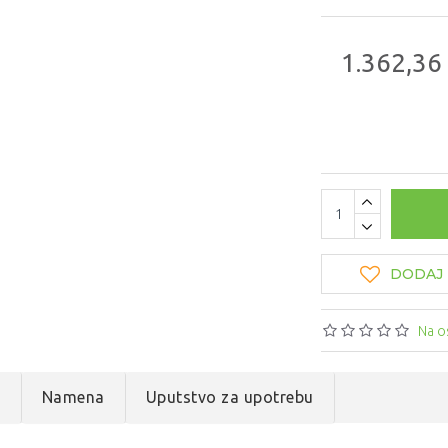
1.362,36
DODAJ 
Na o
e
Namena
Uputstvo za upotrebu