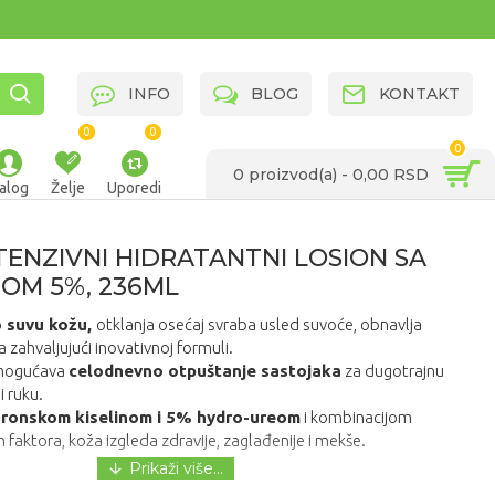
INFO
BLOG
KONTAKT
0
0
0
0 proizvod(a) - 0,00 RSD
alog
Želje
Uporedi
TENZIVNI HIDRATANTNI LOSION SA
OM 5%, 236ML
 suvu kožu,
otklanja osećaj svraba usled suvoće, obnavlja
ra zahvaljujući inovativnoj formuli.
omogućava
celodnevno otpuštanje sastojaka
za dugotrajnu
 i ruku.
uronskom kiselinom i 5% hydro-ureom
i kombinacijom
ih faktora, koža izgleda zdravije, zaglađenije i mekše.