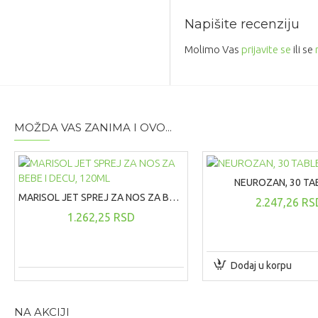
Napišite recenziju
Molimo Vas
prijavite se
ili se
MOŽDA VAS ZANIMA I OVO...
NEUROZAN, 30 TA
MARISOL JET SPREJ ZA NOS ZA BEBE I DECU, 120ML
2.247,26 RS
1.262,25 RSD
Dodaj u korpu
NA AKCIJI