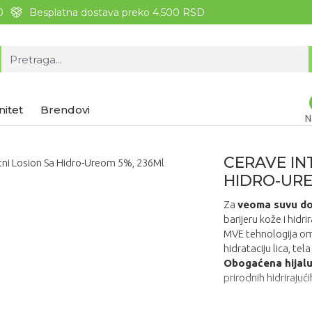
0
Besplatna dostava preko 4.500 RSD
nitet
Brendovi
N
CERAVE IN
HIDRO-URE
Za
veoma suvu do
barijeru kože i hidri
MVE tehnologija 
hidrataciju lica, tela
Obogaćena hijal
prirodnih hidrirajuć