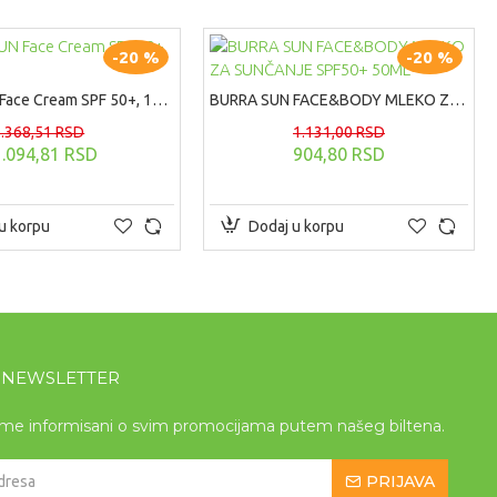
-20 %
-20 %
BURRA SUN Face Cream SPF 50+, 100ml
BURRA SUN FACE&BODY MLEKO ZA SUNČANJE SPF50+ 50ML
1.368,51 RSD
1.131,00 RSD
1.094,81 RSD
904,80 RSD
u korpu
Dodaj u korpu
A NEWSLETTER
eme informisani o svim promocijama putem našeg biltena.
PRIJAVA