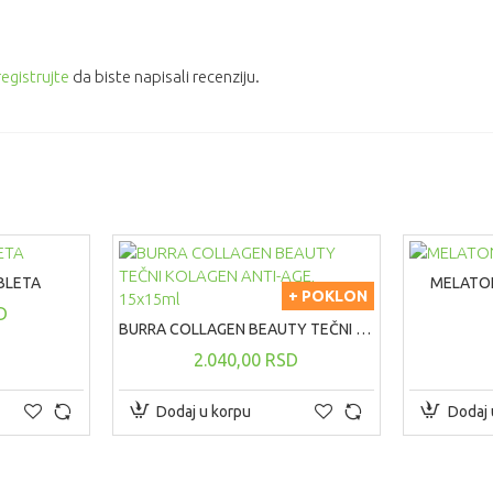
registrujte
da biste napisali recenziju.
BLETA
MELATON
+ POKLON
D
BURRA COLLAGEN BEAUTY TEČNI KOLAGEN ANTI-AGE, 15x15ml
2.040,00 RSD
Dodaj u korpu
Dodaj 