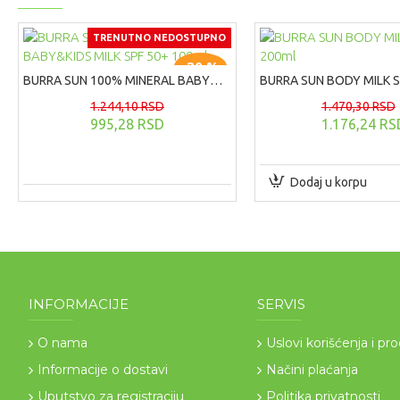
TRENUTNO NEDOSTUPNO
-20 %
BURRA SUN 100% MINERAL BABY&KIDS MILK SPF 50+ 100ml
1.244,10 RSD
1.470,30 RSD
995,28 RSD
1.176,24 RS
Dodaj u korpu
INFORMACIJE
SERVIS
O nama
Uslovi korišćenja i pr
Informacije o dostavi
Načini plaćanja
Uputstvo za registraciju
Politika privatnosti