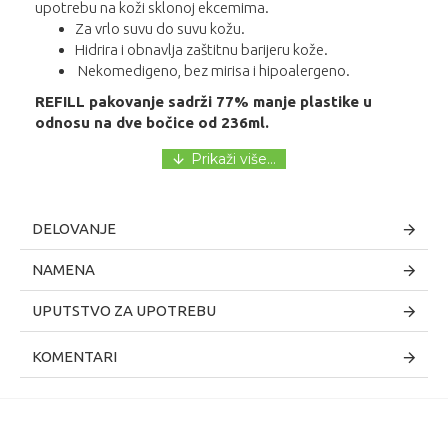
upotrebu na koži sklonoj ekcemima.
Za vrlo suvu do suvu kožu.
Hidrira i obnavlja zaštitnu barijeru kože.
Nekomedigeno, bez mirisa i hipoalergeno.
REFILL pakovanje sadrži 77% manje plastike u
odnosu na dve bočice od 236ml.
DELOVANJE
NAMENA
UPUTSTVO ZA UPOTREBU
KOMENTARI