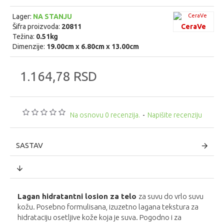
Lager:
NA STANJU
Šifra proizvoda:
20811
CeraVe
Težina:
0.51kg
Dimenzije:
19.00cm x 6.80cm x 13.00cm
1.164,78 RSD
Na osnovu 0 recenzija.
-
Napišite recenziju
SASTAV
Lagan hidratantni losion za telo
za suvu do vrlo suvu
kožu. Posebno formulisana, izuzetno lagana tekstura za
hidrataciju osetljive kože koja je suva. Pogodno i za