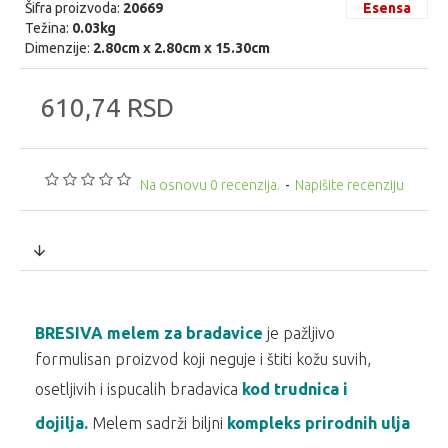
Šifra proizvoda:
20669
Esensa
Težina:
0.03kg
Dimenzije:
2.80cm x 2.80cm x 15.30cm
610,74 RSD
Na osnovu 0 recenzija.
-
Napišite recenziju
BRESIVA melem za bradavice
je pažljivo
formulisan proizvod koji neguje i štiti kožu suvih,
osetljivih i ispucalih bradavica
kod trudnica i
dojilja.
Melem sadrži biljni
kompleks prirodnih ulja