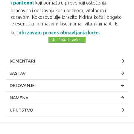
i pantenol
koji pomažu u prevenciji oštećenja
bradavica i održavaju kožu nežnom, vitalnom i
zdravom. Kokosovo ulje izrazito hidrira kožu i bogato
je esencijalnim masnim kiselinama i vitaminima A i E
koji
ubrzavaju proces obnavljanja kože.
Zahvaljujući pažljivo odabranoj formulaciji koja je
razvijena u saradnji sa medicinskim stručnjacima,
KOMENTARI
BRESIVA melem za bradavice:
SASTAV
DELOVANJE
• Štiti bradavice od isušivanja, pucanja i pojave
ragada • Pospešuje regeneraciju bradavica i
NAMENA
intenzivno neguje
UPUTSTVO
• Ostavlja prijatan osećaj na koži • Potpuno je
bezbedan za mamu i bebu
• Ne mora se uklanjati pre dojenja