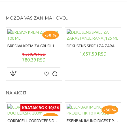
G
lavna
aktivna komponenta Blue cap linije proizvoda je
cink-pirition aktivisan procesom molekulske aktivacije.
Cink-pirition, supstanca poznata po svojoj primeni u
MOŽDA VAS ZANIMA I OVO...
lečenju seboroičnog dermatitisa i peruti, takodje poseduje
izvesna antibakterijska i antigljivična svojstva.
Glavna
aktivna komponenta u Blue cap proizvodima cink-pirition
-50 %
je molekulski aktivisan, čime se postiže jače dejstvo
proizvoda.
BRESIVA KREM ZA GRUDI 100 ML
DEKUSENS SPREJ ZA ZARASTANJE RANA ,125 ML
1.657,50 RSD
1.560,78 RSD
Namene
780,39 RSD
Namenjen za negu kože lica i tela podložne psorijazi,
dermatitisu i ekcemima.
Dodatne informacije
Težina: 69g,
Dimenzije: 16,5 x 3 x 3 cm
NA AKCIJI
Uputstvo za korisnike
KRATAK ROK 10/26
-30 %
-30 %
CORDICELL CORDYCEPS DUO ELIKSIR, 200ml
ESENBAK IMUNO DIGEST PROBIOTIK 10 KAPSULA