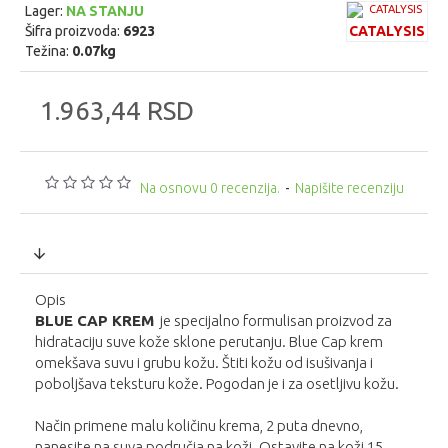
Lager:
NA STANJU
Šifra proizvoda:
6923
CATALYSIS
Težina:
0.07kg
1.963,44 RSD
Na osnovu 0 recenzija.
-
Napišite recenziju
Opis
BLUE CAP KREM
je
specijalno formulisan proizvod za
hidrataciju suve kože sklone perutanju. Blue Cap krem
omekšava suvu i grubu kožu.
Š
titi kožu od isušivanja i
poboljšava teksturu kože. Pogod
an
je i za osetljivu kožu.
Način primene malu količinu krem
a
, 2 puta dnevno,
nanesite na suva područja na koži. Ostavite na koži 15