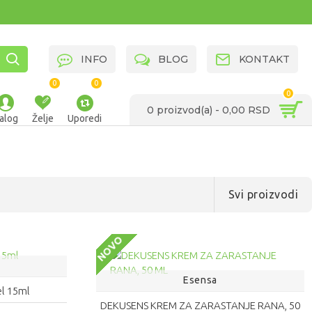
INFO
BLOG
KONTAKT
0
0
0
0 proizvod(a) - 0,00 RSD
alog
Želje
Uporedi
Svi proizvodi
NOVO
Esensa
l 15ml
DEKUSENS KREM ZA ZARASTANJE RANA, 50