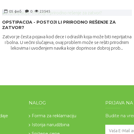
05
феб
0
23545
OPSTIPACIJA - POSTOJI LI PRIRODNO REŠENJE ZA
ZATVOR?
Zatvor je česta pojava kod dece i odraslih koja može biti neprijatna
i bolna. U većini slučajeva, ovaj problem može se rešiti prirodnim
lekovima i uvođenjem navika koje doprinose dobroj prob..
NALOG
PRIJAVA N
odaje
Forma za reklamaciju
Budite na vr
Istorija narudžbina
Snižene cene