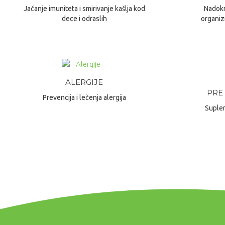
Jačanje imuniteta i smirivanje kašlja kod
Nadokn
dece i odraslih
organiz
ALERGIJE
PRE
Prevencija i lečenja alergija
Suplem