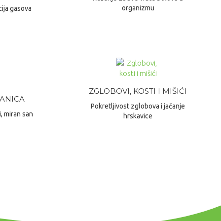
organizmu
cija gasova
ZGLOBOVI, KOSTI I MIŠIĆI
SANICA
Pokretljivost zglobova i jačanje
i, miran san
hrskavice