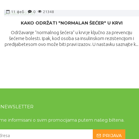
11
феб
0
21348
KAKO ODRŽATI "NORMALAN ŠEĆER" U KRVI
Održavanje "normalnog šećera" u krvi je ključno za prevenciju
šećerne bolesti. Ipak, kod osoba sa insulinskom rezistencijom i
predijabetesom ovo može biti pravi izazov. U nastavku saznajte k..
A NEWSLETTER
eme informisani o svim promocijama putem našeg biltena.
PRIJAVA