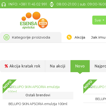
INFO: +381 11 45 02 991
08:00-21:00 | sub: 09:00-16:0
Sve
Kategorije proizvoda
Akcija
Jak imu
Akcija kratak rok
Na akciji
Novo
Najpro
NOVO
NOVO
Ostali brendovi
BELUP
BELUPO SKIN APSORIA emulzija 100ml