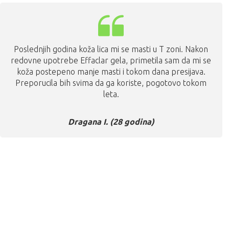
Poslednjih godina koža lica mi se masti u T zoni. Nakon
redovne upotrebe Effaclar gela, primetila sam da mi se
koža postepeno manje masti i tokom dana presijava.
Preporucila bih svima da ga koriste, pogotovo tokom
leta.
Dragana I. (28 godina)