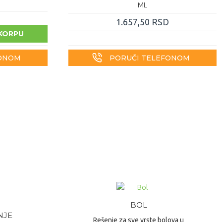
ML
1.657,50 RSD
KORPU
FONOM
PORUČI TELEFONOM
BOL
NJE
Rešenje za sve vrste bolova u