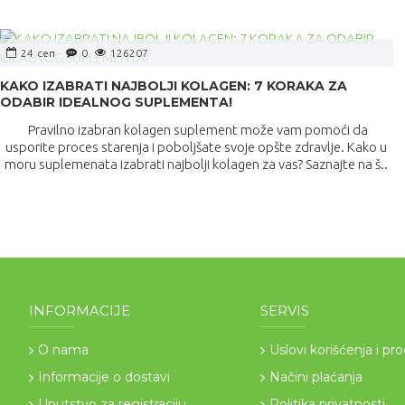
24
сеп
0
126207
KAKO IZABRATI NAJBOLJI KOLAGEN: 7 KORAKA ZA
ODABIR IDEALNOG SUPLEMENTA!
Pravilno izabran kolagen suplement može vam pomoći da
usporite proces starenja i poboljšate svoje opšte zdravlje. Kako u
moru suplemenata izabrati najbolji kolagen za vas? Saznajte na š..
INFORMACIJE
SERVIS
O nama
Uslovi korišćenja i pr
Informacije o dostavi
Načini plaćanja
Uputstvo za registraciju
Politika privatnosti