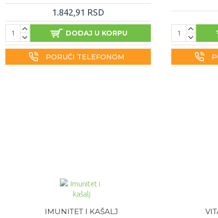
1.842,91 RSD
DODAJ U KORPU
PORUČI TELEFONOM
P
IMUNITET I KAŠALJ
VIT