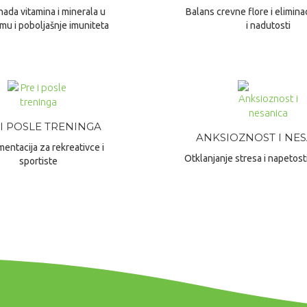
ada vitamina i minerala u
Balans crevne flore i elimina
mu i poboljašnje imuniteta
i nadutosti
 I POSLE TRENINGA
ANKSIOZNOST I NE
entacija za rekreativce i
Otklanjanje stresa i napetost
sportiste