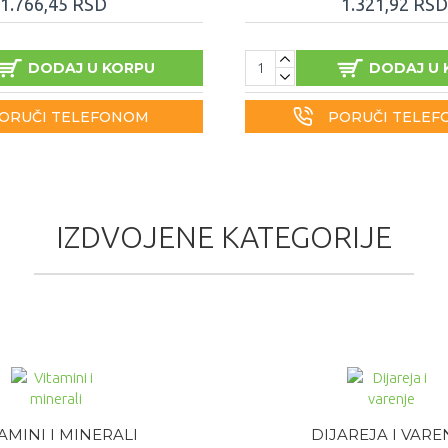
1.766,45 RSD
1.321,92 RSD
DODAJ U KORPU
DODAJ U 
ORUČI TELEFONOM
PORUČI TELE
IZDVOJENE KATEGORIJE
AMINI I MINERALI
DIJAREJA I VARE