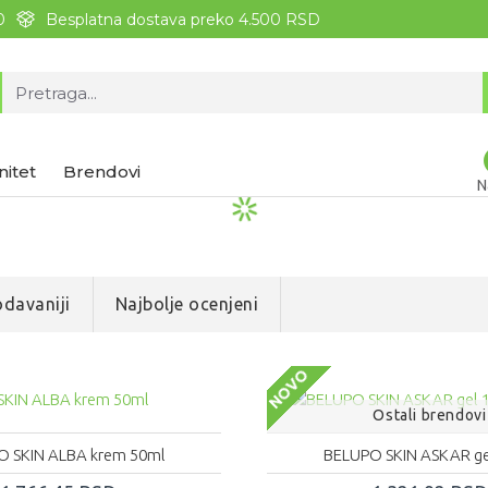
0
Besplatna dostava preko 4.500 RSD
nitet
Brendovi
N
davaniji
Najbolje ocenjeni
NOVO
Ostali brendovi
O SKIN ALBA krem 50ml
BELUPO SKIN ASKAR ge