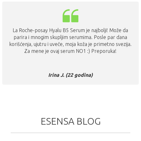
La Roche-posay Hyalu B5 Serum je najbolji! Može da
parira i mnogim skupljim serumima. Posle par dana
korišćenja, ujutru i uveče, moja koža je primetno svezija.
Za mene je ovaj serum NO1 :) Preporuka!
Irina J. (22 godina)
ESENSA BLOG