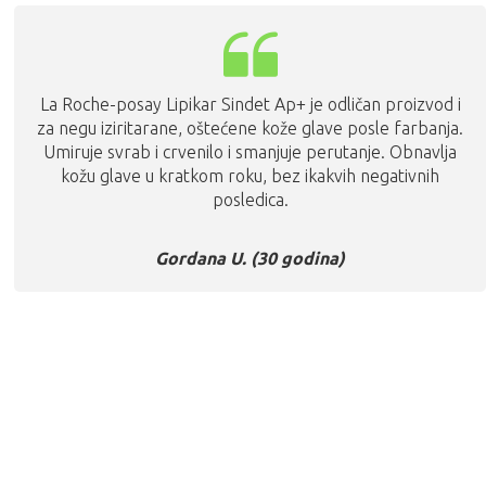
La Roche-posay Lipikar Sindet Ap+ je odličan proizvod i
za negu iziritarane, oštećene kože glave posle farbanja.
Umiruje svrab i crvenilo i smanjuje perutanje. Obnavlja
kožu glave u kratkom roku, bez ikakvih negativnih
posledica.
Gordana U. (30 godina)