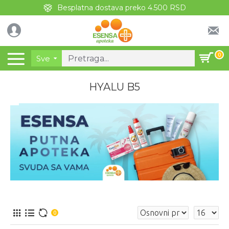
Besplatna dostava preko 4.500 RSD
0
Sve
HYALU B5
0