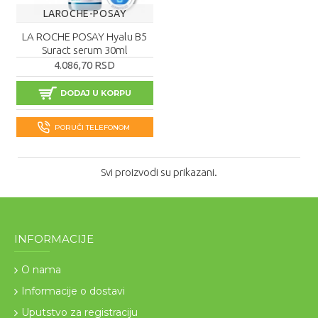
LAROCHE-POSAY
LA ROCHE POSAY Hyalu B5
Suract serum 30ml
4.086,70 RSD
DODAJ U KORPU
PORUČI TELEFONOM
Svi proizvodi su prikazani.
INFORMACIJE
O nama
Informacije o dostavi
Uputstvo za registraciju