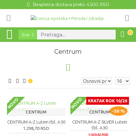
Besplatna dostava preko 4.500 RSD
0
Sve
Centrum
0
NOVO
NOVO
KRATAK ROK 10/26
-30 %
CENTRUM
CENTRUM
CENTRUM A-Z Lutein tbl. A30
CENTRUM A-Z SILVER Lutein
tbl. A30
1.298,70 RSD
1.320,62 RSD