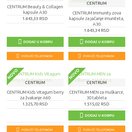
CENTRUM
CENTRUM Beauty & Collagen
kapsule A30
CENTRUM Immunity zova
1.643,33 RSD
kapsule za jačanje imuniteta,
A30
1.643,34 RSD
DODAJ U KORPU
DODAJ U KORPU
PORUČI TELEFONOM
PORUČI TELEFONOM
NOVO
NOVO
CENTRUM
CENTRUM
CENTRUM Kids Vitagum berry
CENTRUM MEN za muškarce,
za žvakanje A60
30 tableta
1.325,70 RSD
1.515,02 RSD
DODAJ U KORPU
PORUČI TELEFONOM
PORUČI TELEFONOM