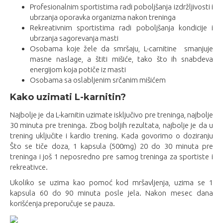
Profesionalnim sportistima radi poboljšanja izdržljivosti i
ubrzanja oporavka organizma nakon treninga
Rekreativnim sportistima radi poboljšanja kondicije i
ubrzanja sagorevanja masti
Osobama koje žele da smršaju, L-carnitine smanjuje
masne naslage, a štiti mišiće, tako što ih snabdeva
energijom koja potiče iz masti
Osobama sa oslabljenim srčanim mišićem
Kako uzimati L-karnitin?
Najbolje je da L-karnitin uzimate isključivo pre treninga, najbolje
30 minuta pre treninga. Zbog boljih rezultata, najbolje je da u
trening uključite i kardio trening. Kada govorimo o doziranju
Što se tiče doza, 1 kapsula (500mg) 20 do 30 minuta pre
treninga i još 1 neposredno pre samog treninga za sportiste i
rekreativce.
Ukoliko se uzima kao pomoć kod mršavljenja, uzima se 1
kapsula 60 do 90 minuta posle jela. Nakon mesec dana
korišćenja preporučuje se pauza.