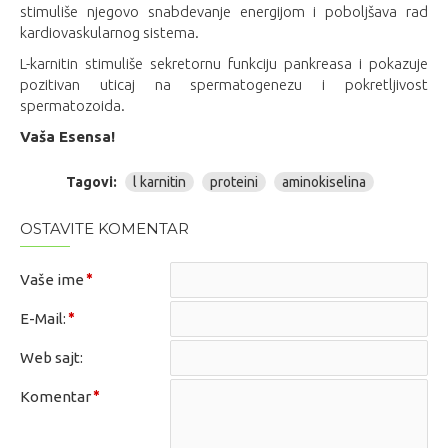
stimuliše njegovo snabdevanje energijom i poboljšava rad
kardiovaskularnog sistema.
L-karnitin stimuliše sekretornu funkciju pankreasa i pokazuje
pozitivan uticaj na spermatogenezu i pokretljivost
spermatozoida.
Vaša Esensa!
Tagovi:
l karnitin
proteini
aminokiselina
OSTAVITE KOMENTAR
Vaše ime
E-Mail:
Web sajt:
Komentar