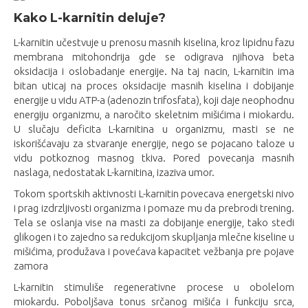
Kako L-karnitin deluje?
L-karnitin učestvuje u prenosu masnih kiselina, kroz lipidnu fazu
membrana mitohondrija gde se odigrava njihova beta
oksidacija i oslobadanje energije. Na taj nacin, L-karnitin ima
bitan uticaj na proces oksidacije masnih kiselina i dobijanje
energije u vidu ATP-a (adenozin trifosfata), koji daje neophodnu
energiju organizmu, a naročito skeletnim mišićima i miokardu.
U slučaju deficita L-karnitina u organizmu, masti se ne
iskorišćavaju za stvaranje energije, nego se pojacano taloze u
vidu potkoznog masnog tkiva. Pored povecanja masnih
naslaga, nedostatak L-karnitina, izaziva umor.
Tokom sportskih aktivnosti L-karnitin povecava energetski nivo
i prag izdrzljivosti organizma i pomaze mu da prebrodi trening.
Tela se oslanja vise na masti za dobijanje energije, tako stedi
glikogen i to zajedno sa redukcijom skupljanja mlečne kiseline u
mišićima, produžava i povećava kapacitet vežbanja pre pojave
zamora
L-karnitin stimuliše regenerativne procese u obolelom
miokardu. Poboljšava tonus srčanog mišića i funkciju srca,