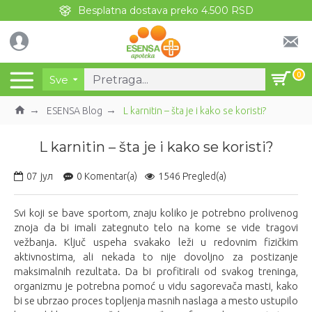
Besplatna dostava preko 4.500 RSD
0
Sve
ESENSA Blog
L karnitin – šta je i kako se koristi?
L karnitin – šta je i kako se koristi?
07
јул
0 Komentar(a)
1546 Pregled(a)
Svi koji se bave sportom, znaju koliko je potrebno prolivenog
znoja da bi imali zategnuto telo na kome se vide tragovi
vežbanja. Ključ uspeha svakako leži u redovnim fizičkim
aktivnostima, ali nekada to nije dovoljno za postizanje
maksimalnih rezultata. Da bi profitirali od svakog treninga,
organizmu je potrebna pomoć u vidu sagorevača masti, kako
bi se ubrzao proces topljenja masnih naslaga a mesto ustupilo