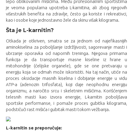
lepo oblikovanim mišićima. Među profesionalnim sportistima
je veoma popularna upotreba L-karnitina, ali zbog njegovih
višestrukih benefita na zdravlje, često ga koriste i rekreativci,
kao i osobe koje jednostavno žele da skinu višak kilograma.
Šta je L-karnitin?
Otkada je otkriven, smatra se za jednom od najefikasnijih
aminokiselina za poboljšanje izdržljivosti, sagorevanje masti i
ubrzanje oporavka od napornih treninga. Njegova primarna
funkcija je da transportuje masne kiseline iz hrane u
mitohondrije (ćelijske organele), gde se one pretvaraju u
energiju koja se odmah može iskoristiti. Na taj način, utiće na
proces oksidacije masnih kiselina i dobijanje energije u vidu
ATP-a (adenozin trifosfata), koji daje neophodnu energiju
organizmu, a naročito srcu i skeletnim mišićima. Korišćenjem
telesnih masti kao izvora energije, L-karnitin poboljšava
sportske performanse, i pomaže proces gubitka kilograma,
podstičući rast mišića i gubitak masti tokom vežbanja.
L-karnitin se preporučuje: