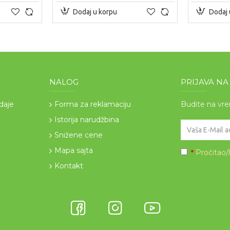
Dodaj u korpu
Dodaj 
NALOG
PRIJAVA N
odaje
Forma za reklamaciju
Budite na vr
Istorija narudžbina
Snižene cene
Mapa sajta
Pročitao/
*
Kontakt