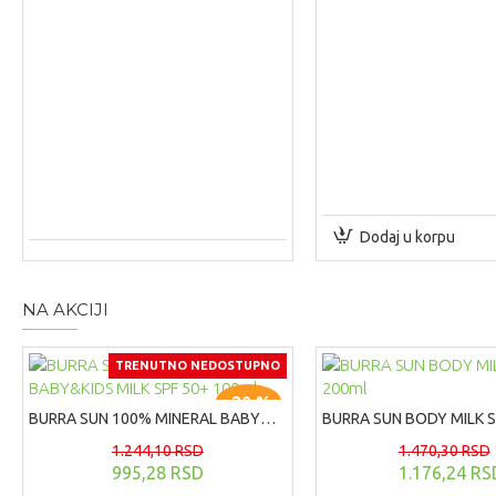
Dodaj u korpu
NA AKCIJI
TRENUTNO NEDOSTUPNO
-20 %
BURRA SUN 100% MINERAL BABY&KIDS MILK SPF 50+ 100ml
1.244,10 RSD
1.470,30 RSD
995,28 RSD
1.176,24 RS