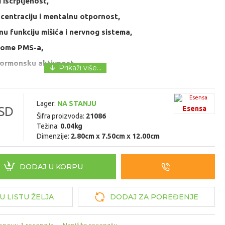
 iscrpljenost,
centraciju i mentalnu otpornost,
nu funkciju mišića i nervnog sistema,
tome PMS-a,
hormonsku aktivnost,
nost tokom pojačanog fizičkog ili psihičkog napora.
Lager:
NA STANJU
SD
Esensa
Šifra proizvoda:
21086
Težina:
0.04kg
Dimenzije:
2.80cm x 7.50cm x 12.00cm
DODAJ U KORPU
U LISTU ŽELJA
DODAJ ZA POREĐENJE