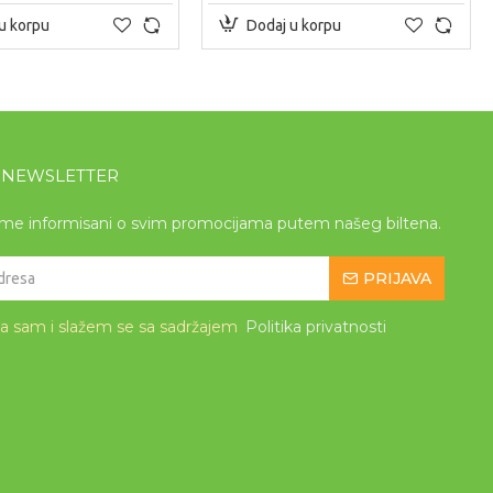
u korpu
Dodaj u korpu
A NEWSLETTER
eme informisani o svim promocijama putem našeg biltena.
PRIJAVA
la sam i slažem se sa sadržajem
Politika privatnosti