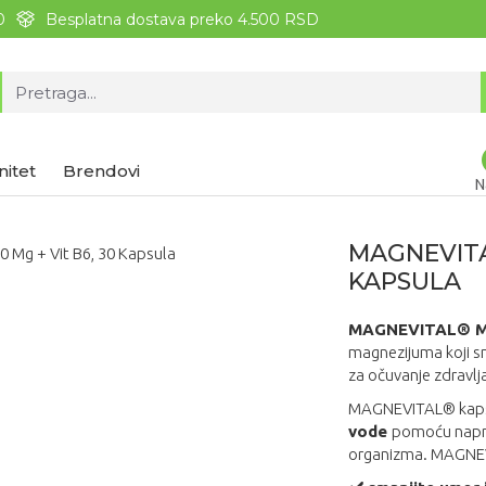
0
Besplatna dostava preko 4.500 RSD
nitet
Brendovi
N
MAGNEVITA
KAPSULA
MAGNEVITAL® Ma
magnezijuma koji sm
za očuvanje zdravlj
MAGNEVITAL® kaps
vode
pomoću napred
organizma. MAGNEVI