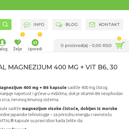
INFO
BLOG
KONTAKT
0
0
0
0 proizvod(a) - 0,00 RSD
alog
Želje
Uporedi
L MAGNEZIJUM 400 MG + VIT B6, 30
gnezijum 400 mg + B6 kapsule
sadrže 400 mg čistog
anjuje napetost i grčeve u mišićima, dok je vitamin B6 neophodan
a srca, nervnog iimunog sistema.
ule sadrže
magnezijum visoke čistoće, dobijen iz morske
ne japanske tehnologije – za prirodnu energiju i ravnotežu
TAL® kapsule su pravi izbor kada želite da: