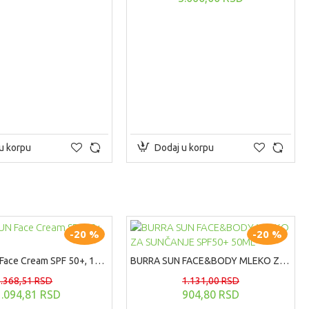
u korpu
Dodaj u korpu
-20 %
-20 %
BURRA SUN Face Cream SPF 50+, 100ml
BURRA SUN FACE&BODY MLEKO ZA SUNČANJE SPF50+ 50ML
1.368,51 RSD
1.131,00 RSD
1.094,81 RSD
904,80 RSD