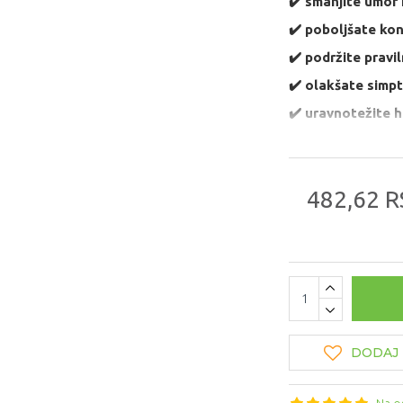
✔️ smanjite umor i
✔️
poboljšate kon
✔️
podržite pravil
✔️
olakšate simp
✔️
uravnotežite 
✔️
sačuvate vital
482,62 R
DODAJ 