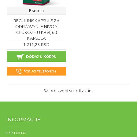
Esensa
REGULIN®KAPSULE ZA
ODRŽAVANJE NIVOA
GLUKOZE U KRVI, 60
KAPSULA
1.211,25 RSD
DODAJ U KORPU
PORUČI TELEFONOM
Svi proizvodi su prikazani.
INFORMACIJE
O nama