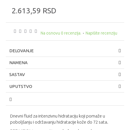
2.613,59 RSD
Na osnovu 0 recenzija.
-
Napišite recenziju
DELOVANJE
NAMENA
SASTAV
UPUTSTVO
Dnevni fluid za intenzivnu hidrataciju koji pomaže u
poboljšanju i održavanju hidratacije kože do 72 sata.