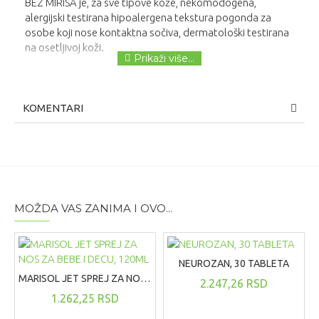
BEZ MIRISA je, za sve tipove kože, nekomodogena,
alergijski testirana hipoalergena tekstura pogonda za
osobe koji nose kontaktna sočiva, dermatološki testirana
na osetljivoj koži.
KOMENTARI
MOŽDA VAS ZANIMA I OVO...
NEUROZAN, 30 TABLETA
MARISOL JET SPREJ ZA NOS ZA BEBE I DECU, 120ML
2.247,26 RSD
1.262,25 RSD