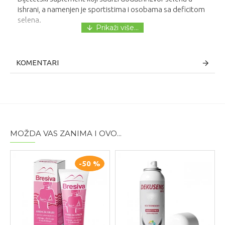
ishrani, a namenjen je sportistima i osobama sa deficitom
selena.
KOMENTARI
MOŽDA VAS ZANIMA I OVO...
-50 %