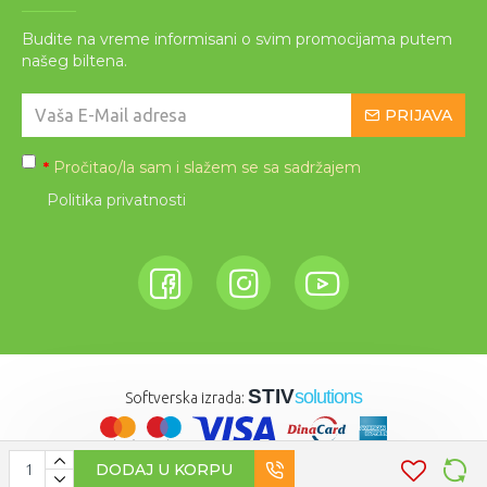
Budite na vreme informisani o svim promocijama putem
našeg biltena.
PRIJAVA
Pročitao/la sam i slažem se sa sadržajem
*
Politika privatnosti
STIV
solutions
Softverska izrada:
DODAJ U KORPU