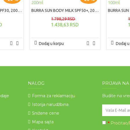
BURRA SUN BODY MILK SPF30, 200ml
BURRA SUN BODY MILK SPF50+, 200ml
1.798,29 RSD
D
1.438,63 RSD
Dodaj u korpu
Dodaj u
NALOG
PRIJAVA N
odaje
Forma za reklamaciju
Budite na vr
Istorija narudžbina
Snižene cene
Mapa sajta
Pročitao/
*