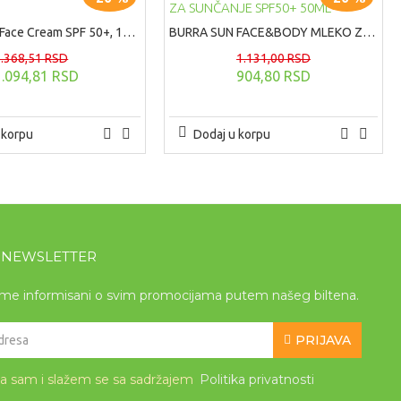
BURRA SUN Face Cream SPF 50+, 100ml
BURRA SUN FACE&BODY MLEKO ZA SUNČANJE SPF50+ 50ML
1.368,51 RSD
1.131,00 RSD
1.094,81 RSD
904,80 RSD
 korpu
Dodaj u korpu
A NEWSLETTER
eme informisani o svim promocijama putem našeg biltena.
PRIJAVA
la sam i slažem se sa sadržajem
Politika privatnosti