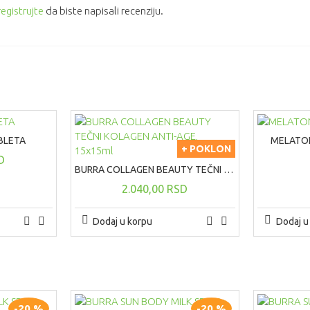
registrujte
da biste napisali recenziju.
BLETA
MELATON
+ POKLON
D
BURRA COLLAGEN BEAUTY TEČNI KOLAGEN ANTI-AGE, 15x15ml
2.040,00 RSD
Dodaj u korpu
Dodaj u
-20 %
-20 %