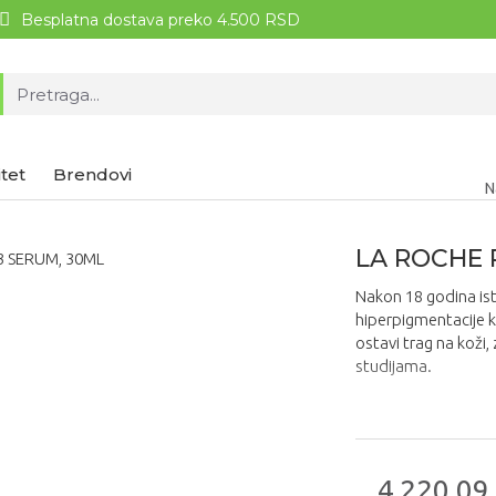
Besplatna dostava preko 4.500 RSD
tet
Brendovi
N
LA ROCHE 
Nakon 18 godina ist
hiperpigmentacije k
ostavi trag na koži,
studijama.
4.220,09