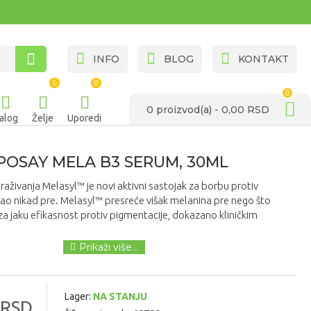
INFO
BLOG
KONTAKT
0
0
0
0 proizvod(a) - 0,00 RSD
alog
Želje
Uporedi
POSAY MELA B3 SERUM, 30ML
raživanja Melasyl™ je novi aktivni sastojak za borbu protiv
ao nikad pre. Melasyl™ presreće višak melanina pre nego što
 za jaku efikasnost protiv pigmentacije, dokazano kliničkim
Lager:
NA STANJU
 RSD