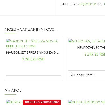
Molimo Vas
prijavite se
ili se
MOŽDA VAS ZANIMA I OVO...
NEUROZAN, 30 TA
MARISOL JET SPREJ ZA NOS ZA BEBE I DECU, 120ML
2.247,26 RS
1.262,25 RSD
Dodaj u korpu
NA AKCIJI
TRENUTNO NEDOSTUPNO