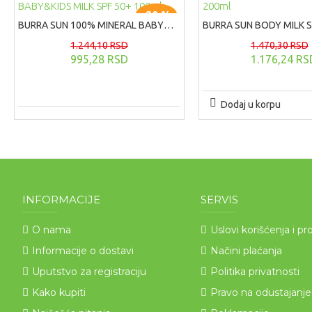
-20 %
BURRA SUN 100% MINERAL BABY&KIDS MILK SPF 50+ 100ml
1.244,10 RSD
1.470,30 RSD
995,28 RSD
1.176,24 RS
Dodaj u korpu
INFORMACIJE
SERVIS
O nama
Uslovi korišćenja i pr
Informacije o dostavi
Načini plaćanja
Uputstvo za registraciju
Politika privatnosti
Kako kupiti
Pravo na odustajanje