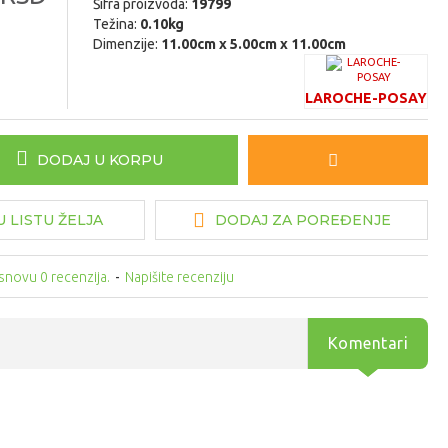
Šifra proizvoda:
19799
Težina:
0.10kg
Dimenzije:
11.00cm x 5.00cm x 11.00cm
LAROCHE-POSAY
DODAJ U KORPU
 LISTU ŽELJA
DODAJ ZA POREĐENJE
snovu 0 recenzija.
-
Napišite recenziju
Komentari