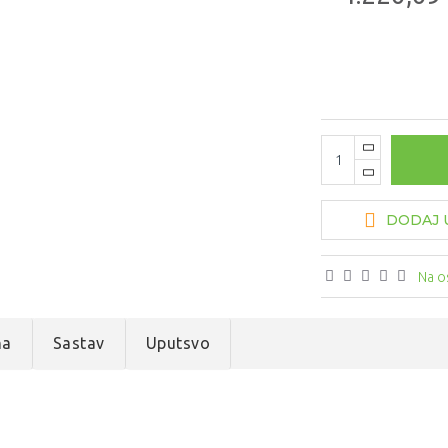
DODAJ U
Na o
na
Sastav
Uputsvo