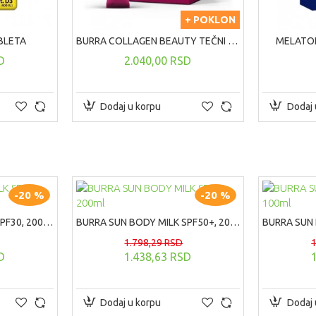
+ POKLON
BLETA
BURRA COLLAGEN BEAUTY TEČNI KOLAGEN ANTI-AGE, 15x15ml
MELATON
D
2.040,00 RSD
Dodaj u korpu
Dodaj 
-20 %
-20 %
BURRA SUN BODY MILK SPF30, 200ml
BURRA SUN BODY MILK SPF50+, 200ml
1.798,29 RSD
D
1.438,63 RSD
Dodaj u korpu
Dodaj 