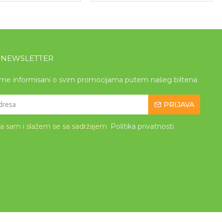
A NEWSLETTER
eme informisani o svim promocijama putem našeg biltena.
PRIJAVA
la sam i slažem se sa sadržajem
Politika privatnosti