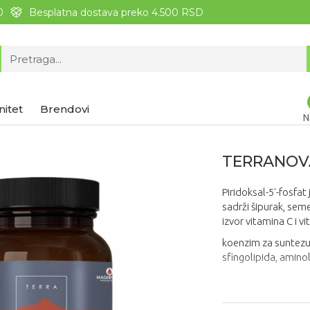
0
Besplatna dostava preko 4.500 RSD
nitet
Brendovi
N
TERRANOVA
Piridoksal-5'-fosfat
sadrži šipurak, sem
izvor vitamina C i 
koenzim za suntezu 
sfingolipida, aminol