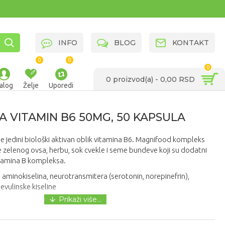
INFO
BLOG
KONTAKT
0
0
0
0 proizvod(a) - 0,00 RSD
alog
Želje
Uporedi
 VITAMIN B6 50MG, 50 KAPSULA
 je jedini biološki aktivan oblik vitamina B6. Magnifood kompleks
e zelenog ovsa, herbu, sok cvekle i seme bundeve koji su dodatni
vitamina B kompleksa.
aminokiselina, neurotransmitera (serotonin, norepinefrin),
evulinske kiseline