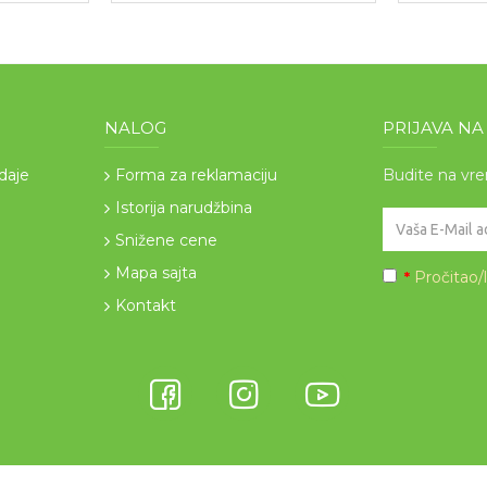
NALOG
PRIJAVA N
odaje
Forma za reklamaciju
Budite na vr
Istorija narudžbina
Snižene cene
Mapa sajta
Pročitao/
*
Kontakt