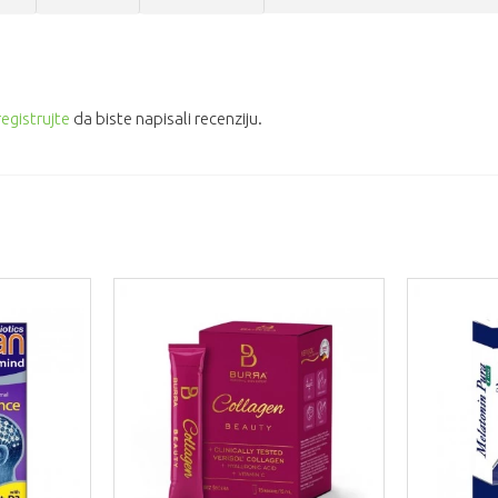
registrujte
da biste napisali recenziju.