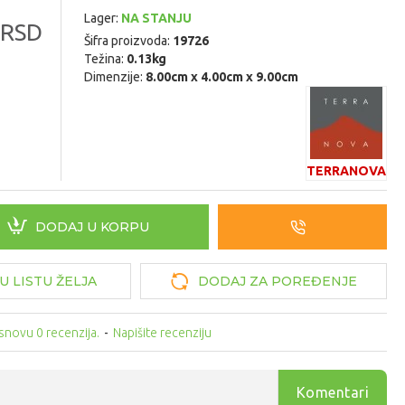
Lager:
NA STANJU
 RSD
Šifra proizvoda:
19726
Težina:
0.13kg
Dimenzije:
8.00cm x 4.00cm x 9.00cm
TERRANOVA
DODAJ U KORPU
U LISTU ŽELJA
DODAJ ZA POREĐENJE
snovu 0 recenzija.
-
Napišite recenziju
Komentari