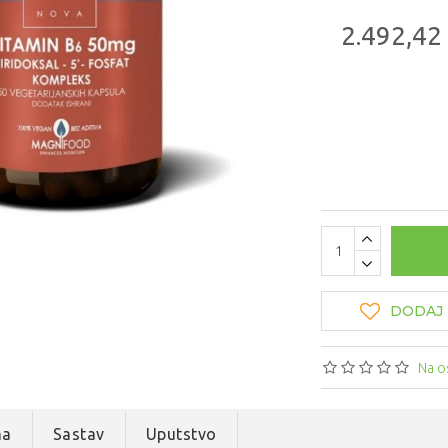
2.492,42
DODAJ 
Na o
na
Sastav
Uputstvo