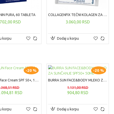
IN PURA, 60 TABLETA
COLLAGENFIX TEČNI KOLAGEN ZA PERORALNU PRIMENU 20 KESICA
702,00 RSD
3.060,00 RSD
u korpu
Dodaj u korpu
-20 %
-20 %
BURRA SUN Face Cream SPF 50+, 100ml
BURRA SUN FACE&BODY MLEKO ZA SUNČANJE SPF50+ 50ML
1.368,51 RSD
1.131,00 RSD
1.094,81 RSD
904,80 RSD
u korpu
Dodaj u korpu