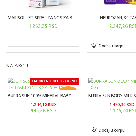
MARISOL JET SPREJ ZA NOS ZA BEBE I DECU, 120ML
NEUROZAN, 30 TA
1.262,25 RSD
2.247,26 RS
Dodaj u korpu
NA AKCIJI
TRENUTNO NEDOSTUPNO
-20 %
BURRA SUN 100% MINERAL BABY&KIDS MILK SPF 50+ 100ml
1.244,10 RSD
1.470,30 RSD
995,28 RSD
1.176,24 RS
Dodaj u korpu