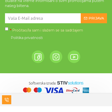
Budite na vreme informisani o svim promocijama putem
našeg biltena.
PRIJAVA
Pročitao/la sam i slažem se sa sadržajem
*
Politika privatnosti
STIV
solutions
Softverska izrada: