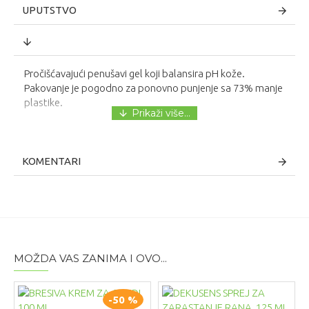
UPUTSTVO
Pročišćavajući penušavi gel koji balansira pH kože.
Pakovanje je pogodno za ponovno punjenje sa 73% manje
plastike.
KOMENTARI
MOŽDA VAS ZANIMA I OVO...
-50 %